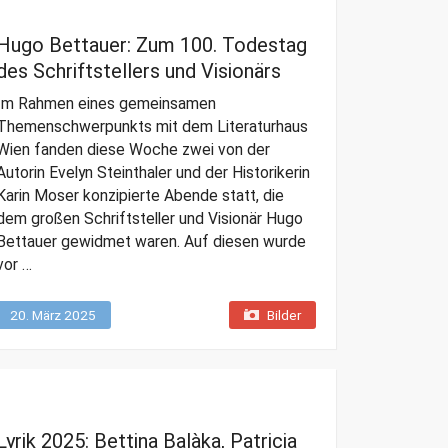
Hugo Bettauer: Zum 100. Todestag
des Schriftstellers und Visionärs
Im Rahmen eines gemeinsamen
Themenschwerpunkts mit dem Literaturhaus
Wien fanden diese Woche zwei von der
Autorin Evelyn Steinthaler und der Historikerin
Karin Moser konzipierte Abende statt, die
dem großen Schriftsteller und Visionär Hugo
Bettauer gewidmet waren. Auf diesen wurde
vor …
20. März 2025
Bilder
Lyrik 2025: Bettina Balàka, Patricia