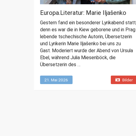
t
Europa.Literatur: Marie Iljašenko
e
Gestern fand ein besonderer Lyrikabend statt
r
denn es war die in Kiew geborene und in Prag
lebende tschechische Autorin, Übersetzerin
und Lyrikerin Marie Iljašenko bei uns zu
Gast. Moderiert wurde der Abend von Ursula
Ebel, während Julia Miesenböck, die
Übersetzerin des …
21. Mai 2026
Bilder