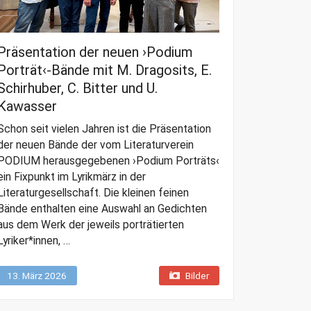
Präsentation der neuen ›Podium
Porträt‹-Bände mit M. Dragosits, E.
Schirhuber, C. Bitter und U.
Kawasser
Schon seit vielen Jahren ist die Präsentation
der neuen Bände der vom Literaturverein
PODIUM herausgegebenen ›Podium Porträts‹
ein Fixpunkt im Lyrikmärz in der
Literaturgesellschaft. Die kleinen feinen
Bände enthalten eine Auswahl an Gedichten
aus dem Werk der jeweils porträtierten
Lyriker*innen, …
13. März 2026
Bilder