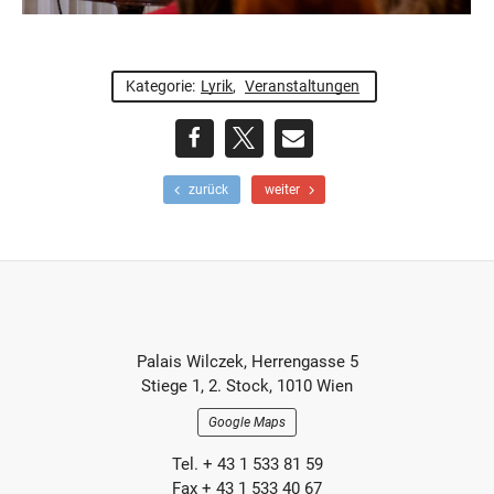
Kategorie:
Lyrik
,
Veranstaltungen
teilen
teilen
E-
F
N
zurück
weiter
r
ä
Mail
ü
c
h
h
e
s
r
t
e
e
r
r
Footer-
B
B
Palais Wilczek, Herrengasse 5
e
e
Section
Stiege 1, 2. Stock, 1010 Wien
i
i
t
t
Google Maps
r
r
a
a
Tel. + 43 1 533 81 59
g
g
Fax + 43 1 533 40 67