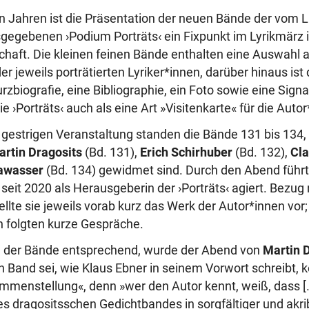
en Jahren ist die Präsentation der neuen Bände der vom L
egebenen ›Podium Porträts‹ ein Fixpunkt im Lyrikmärz i
schaft. Die kleinen feinen Bände enthalten eine Auswahl 
 jeweils porträtierten Lyriker*innen, darüber hinaus ist 
rzbiografie, eine Bibliographie, ein Foto sowie eine Signa
e ›Porträts‹ auch als eine Art »Visitenkarte« für die Auto
gestrigen Veranstaltung standen die Bände 131 bis 134,
rtin Dragosits
(Bd. 131),
Erich Schirhuber
(Bd. 132),
Cla
awasser
(Bd. 134) gewidmet sind. Durch den Abend führ
e seit 2020 als Herausgeberin der ›Porträts‹ agiert. Bez
ellte sie jeweils vorab kurz das Werk der Autor*innen vor
 folgten kurze Gespräche.
e der Bände entsprechend, wurde der Abend von
Martin 
n Band sei, wie Klaus Ebner in seinem Vorwort schreibt,
mmenstellung«, denn »wer den Autor kennt, weiß, dass […
s dragositsschen Gedichtbandes in sorgfältiger und akri