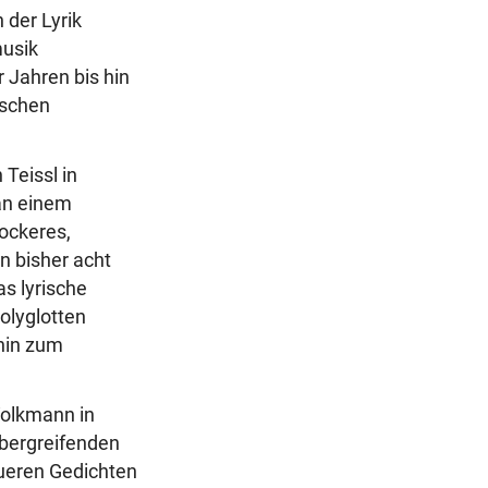
 der Lyrik
musik
 Jahren bis hin
ischen
 Teissl in
 an einem
lockeres,
n bisher acht
as lyrische
olyglotten
 hin zum
 Volkmann in
übergreifenden
ueren Gedichten