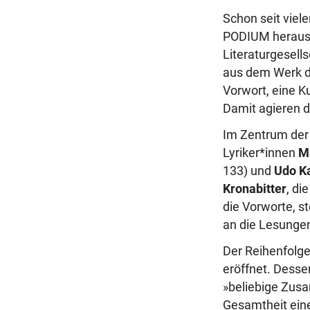
Schon seit viel
PODIUM herausg
Literaturgesell
aus dem Werk der
Vorwort, eine Ku
Damit agieren di
Im Zentrum der 
Lyriker*innen
Ma
133) und
Udo K
Kronabitter
, di
die Vorworte, st
an die Lesungen
Der Reihenfolg
eröffnet. Desse
»beliebige Zusa
Gesamtheit eine