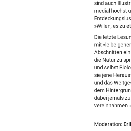
sind auch Illus
medial höchst u
Entdeckungslust
»Willen, es zu 
Die letzte Lesu
mit »leibeigene
Abschnitten ein
die Natur zu sp
und selbst Biol
sie jene Heraus
und das Weltges
dem Hintergrun
dabei jemals zu
vereinnahmen.
Moderation:
Eri