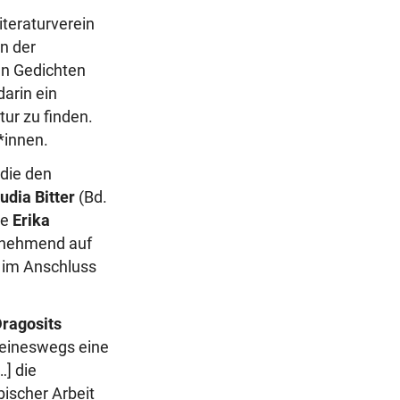
iteraturverein
n der
an Gedichten
darin ein
tur zu finden.
r*innen.
 die den
udia Bitter
(Bd.
te
Erika
ug nehmend auf
; im Anschluss
Dragosits
 keineswegs eine
] die
bischer Arbeit