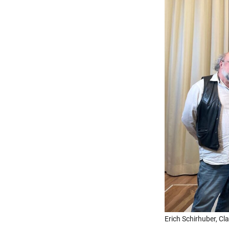
r
a
g
Erich Schirhuber, Cl