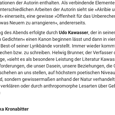
trationen der Autorin enthalten. Als verbindende Elemente
nterschiedlichen Arbeiten der Autorin sieht sie »Akribie 
« einerseits, eine gewisse »Offenheit für das Unberech
etwas Neuem zu arrangieren«, andererseits.
ng des Abends erfolgte durch
Udo Kawasser
, der in sein
n Gedichten« einen Kanon beginnen lässt und dann in vie
 Best-of seiner Lyrikbände vorstellt. Immer wieder kommt
rechen bzw. zu schreiben. Helwig Brunner, der Verfasser
oge, »sieht es als besondere Leistung der Literatur Kawas
forderungen, die unser Dasein, unsere Beziehungen, die 
chehen an uns stellen, auf höchstem poetischen Niveau 
d, sondern gewissermaßen anhand der Natur verhandelt,
 verklären oder durch anthropomorphe Lesarten über Ge
«
ka Kronabitter