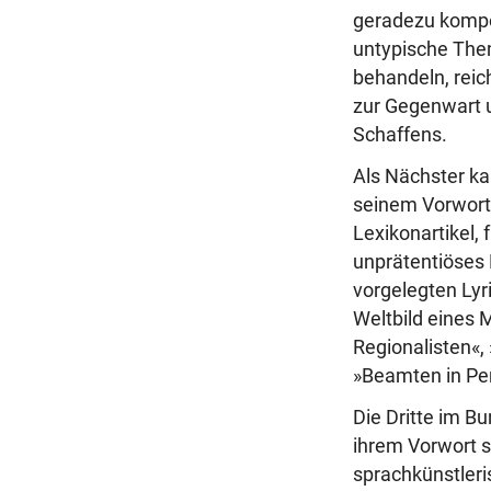
geradezu kompon
untypische Them
behandeln, reic
zur Gegenwart u
Schaffens.
Als Nächster 
seinem Vorwort,
Lexikonartikel, 
unprätentiöses 
vorgelegten Lyri
Weltbild eines 
Regionalisten«,
»Beamten in Per
Die Dritte im B
ihrem Vorwort s
sprachkünstler