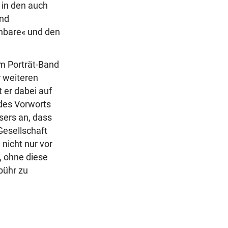
 in den auch
und
enbare« und den
em Porträt-Band
r weiteren
 er dabei auf
 des Vorworts
sers an, dass
Gesellschaft
nicht nur vor
 ohne diese
bühr zu