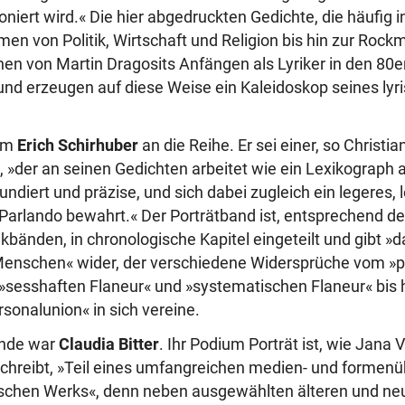
iert wird.« Die hier abgedruckten Gedichte, die häufig in
en von Politik, Wirtschaft und Religion bis hin zur Rock
hen von Martin Dragosits Anfängen als Lyriker in den 80er
nd erzeugen auf diese Weise ein Kaleidoskop seines lyr
kam
Erich Schirhuber
an die Reihe. Er sei einer, so Christian
 »der an seinen Gedichten arbeitet wie ein Lexikograph
fundiert und präzise, und sich dabei zugleich ein legeres, 
Parlando bewahrt.« Der Porträtband ist, entsprechend de
kbänden, in chronologische Kapitel eingeteilt und gibt »d
Menschen« wider, der verschiedene Widersprüche vom »p
 »sesshaften Flaneur« und »systematischen Flaneur« bis
sonalunion« in sich vereine.
unde war
Claudia Bitter
. Ihr Podium Porträt ist, wie Jana
chreibt, »Teil eines umfangreichen medien- und formen
ischen Werks«, denn neben ausgewählten älteren und ne