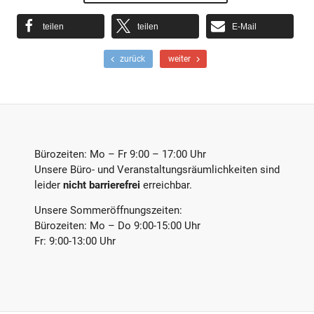
teilen
teilen
E-Mail
F
N
zurück
weiter
r
ä
ü
c
h
h
e
s
r
t
e
e
r
r
Bürozeiten: Mo – Fr 9:00 – 17:00 Uhr
B
B
Unsere Büro- und Veranstaltungsräumlichkeiten sind
e
e
leider
nicht barrierefrei
erreichbar.
i
i
t
t
Unsere Sommeröffnungszeiten:
r
r
a
a
Bürozeiten: Mo – Do 9:00-15:00 Uhr
g
g
Fr: 9:00-13:00 Uhr