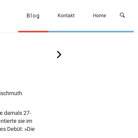
Blog
Kontakt
Home
N
ä
c
h
s
t
rischmuth
e
r
ie damals 27-
B
tierte sie im
e
ses Debüt: »Die
i
t