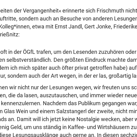
Zeiten der Vergangenheit« erinnerte sich Frischmuth nicht
ftritte, sondern auch an Besuche von anderen Lesungen.
Kolleg*innen, etwa mit Ernst Jandl, Gert Jonke, Friederi
rießnitz:
 oft in der ÖGfL trafen, um den Lesenden zuzuhören oder 
n selbstverständlich. Den größten Eindruck machte dama
dem ich mich später auch öfter privat getroffen habe) auf
tur, sondern auch der Art wegen, in der er las, großartig la
n wir nicht nur der Lesungen wegen, wir freuten uns sc
en, die da lasen, auszutauschen, und immer wieder neue
 kennenzulernen. Nachdem das Publikum gegangen war, 
m Glas Wein und einem Salzstangerl der zweite, nicht mi
ds an. Damit will ich jetzt keine Nostalgie wecken, aber 
enig Geld, um uns ständig in Kaffee- und Wirtshäusern zu
iese Lesungsausklänge auch gerne an. In diesen sechzi