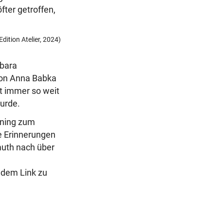
fter getroffen,
dition Atelier, 2024)
rbara
 von Anna Babka
t immer so weit
urde.
nning zum
re Erinnerungen
muth nach über
ndem Link zu