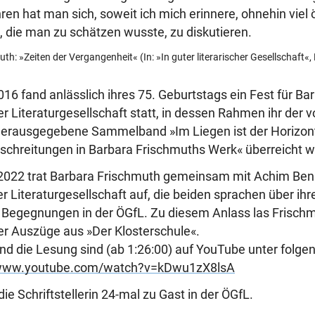
ren hat man sich, soweit ich mich erinnere, ohnehin viel ö
, die man zu schätzen wusste, zu diskutieren.
h: »Zeiten der Vergangenheit« (In: »In guter literarischer Gesellschaft«, E
6 fand anlässlich ihres 75. Geburtstags ein Fest für Ba
er Literaturgesellschaft statt, in dessen Rahmen ihr der
 herausgegebene Sammelband »Im Liegen ist der Horizon
schreitungen in Barbara Frischmuths Werk« überreicht w
2022 trat Barbara Frischmuth gemeinsam mit Achim Be
er Literaturgesellschaft auf, die beiden sprachen über ih
d Begegnungen in der ÖGfL. Zu diesem Anlass las Frisch
r Auszüge aus »Der Klosterschule«.
d die Lesung sind (ab 1:26:00) auf YouTube unter folge
/www.youtube.com/watch?v=kDwu1zX8lsA
e Schriftstellerin 24-mal zu Gast in der ÖGfL.