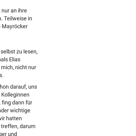
r
 nur an ihre
a
 Teilweise in
g
ke Mayröcker
selbst zu lesen,
ls Elias
 mich, nicht nur
s.
hon darauf, uns
 Kolleginnen
fing dann für
nder wichtige
wir hatten
 treffen, darum
ger und