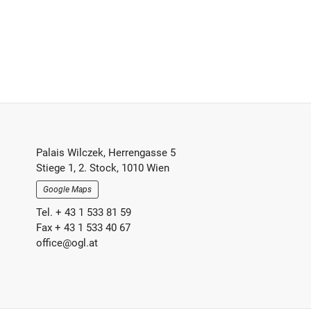
Footer-
Palais Wilczek, Herrengasse 5
Stiege 1, 2. Stock, 1010 Wien
Section
Google Maps
Tel. + 43 1 533 81 59
Fax + 43 1 533 40 67
office@ogl.at