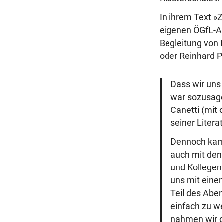
r
In ihrem Text »
a
eigenen ÖGfL-Au
g
Begleitung von 
oder Reinhard P
Dass wir uns
war sozusage
Canetti (mit 
seiner Litera
Dennoch kame
auch mit den
und Kollegen
uns mit eine
Teil des Aben
einfach zu w
nahmen wir d