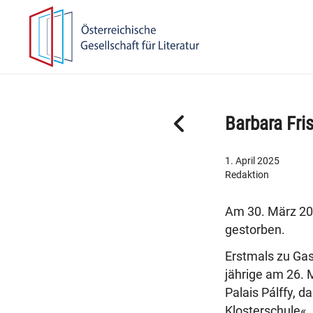
Zur
Zum
Hauptnavigation
Inhalt
springen
springen
F
Barbara Fr
r
ü
1. April 2025
h
Redaktion
e
r
Am 30. März 202
e
gestorben.
r
B
Erstmals zu Gast
e
jährige am 26. 
i
Palais Pálffy, 
t
Klosterschule«.