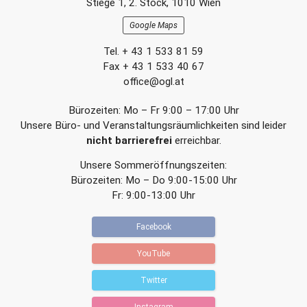
Stiege 1, 2. Stock, 1010 Wien
i
i
t
t
Google Maps
r
r
a
a
Tel. + 43 1 533 81 59
g
g
Fax + 43 1 533 40 67
office@ogl.at
Bürozeiten: Mo – Fr 9:00 – 17:00 Uhr
Unsere Büro- und Veranstaltungsräumlichkeiten sind leider
nicht barrierefrei
erreichbar.
Unsere Sommeröffnungszeiten:
Bürozeiten: Mo – Do 9:00-15:00 Uhr
Fr: 9:00-13:00 Uhr
Facebook
YouTube
Twitter