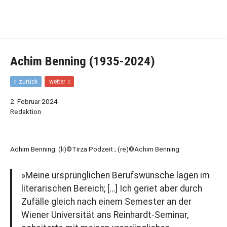
Zur
Zum
Hauptnavigation
Inhalt
springen
springen
Achim Benning (1935-2024)
F
N
zurück
weiter
r
ä
ü
c
2. Februar 2024
h
h
Redaktion
e
s
r
t
e
e
r
r
Achim Benning: (li)©Tirza Podzeit ; (re)©Achim Benning
B
B
e
e
i
i
»Meine ursprünglichen Berufswünsche lagen im
t
t
literarischen Bereich; […] Ich geriet aber durch
r
r
a
a
Zufälle gleich nach einem Semester an der
g
g
Wiener Universität ans Reinhardt-Seminar,