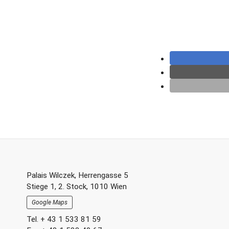
Footer-
Palais Wilczek, Herrengasse 5
Stiege 1, 2. Stock, 1010 Wien
Section
Google Maps
Tel. + 43 1 533 81 59