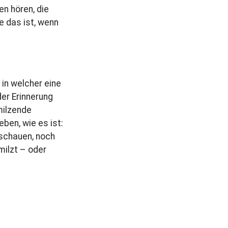
en hören, die
e das ist, wenn
 in welcher eine
er Erinnerung
milzende
ben, wie es ist:
schauen, noch
ilzt – oder