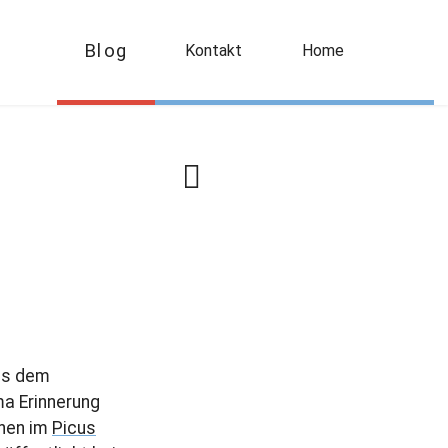
Blog
Kontakt
Home
N
ä
c
h
s
t
e
r
B
us dem
e
ma Erinnerung
i
enen im
Picus
t