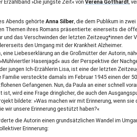
er Erzählband »Die jüngste Zeit« von
Verena Gotthardt
, v
des Abends gehörte
Anna Silber
, die dem Publikum in zw
en Themen ihres Romans präsentierte: einerseits die öffe
ur und das Verschwinden der letzten Zeitzeug*innen der 
dererseits den Umgang mit der Krankheit Alzheimer.
, eine Liebeserklärung an die Großmütter der Autorin, nä
»Mühlviertler Hasenjagd« aus der Perspektive der Nachg
er jungen Ich-Erzählerin Lisa, ist eine der letzten Zeitze
re Familie versteckte damals im Februar 1945 einen der 
lohenen Gefangenen. Nun, da Paula an einer schnell vor
 ist, wird eine Frage dringlicher, die auch den Ausgangsp
ojekt bildete: »Was machen wir mit Erinnerung, wenn sie
die wir unsere Erinnerung gestützt haben?«
derte die Autorin einen grundsätzlichen Wandel im Umga
llektiver Erinnerung: