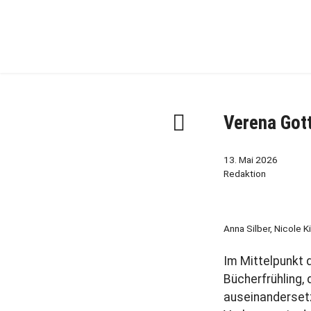
Zur
Zum
Hauptnavigation
Inhalt
springen
springen
F
Verena Gott
r
ü
13. Mai 2026
h
Redaktion
e
r
e
Anna Silber, Nicole 
r
B
Im Mittelpunkt
e
Bücherfrühling,
i
auseinanderset
t