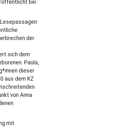
eröffentlicht bei
r
a
ei Lesepassagen
g
ntliche
Verbrechen der
hert sich dem
eborenen. Paula,
ug*innen dieser
500 aus dem KZ
anschreitenden
unkt von Anna
 denen
ng mit