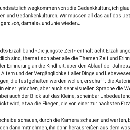
grundsätzlich wegkommen von »die Gedenkkultur«, ich glau
en und Gedankenkulturen. Wir müssen all das auf das Je
gen: »oh, damals« und »nie wieder«.
dts
Erzählband »Die jüngste Zeit« enthält acht Erzählunge
dlich sind, thematisch aber alle die Themen Zeit und Erin
er Erinnerung an die Kindheit, über den Ablauf der Jahresz
Altern und der Vergänglichkeit aller Dinge und Lebewes
en, die festgehalten werden wollen, erschafft die Autori
 in einer lyrischen, aber auch sehr visuellen Sprache die Wel
abei auch der Blick auf das Kleine, scheinbar Unbedeutend
ckt wird, etwa die Fliegen, die von einer zur nächsten Erz
scheibe schauen, durch die Kamera schauen und warten, 
den dann mitnehmen, ihn dann herausreißen aus dem was 