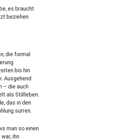
be, es braucht
tzt beziehen
n, die formal
nerung
eiten bis hin
en. Ausgehend
n – die auch
t als Stillleben.
e, das in den
ählung surren.
bis man so einen
war, ihn