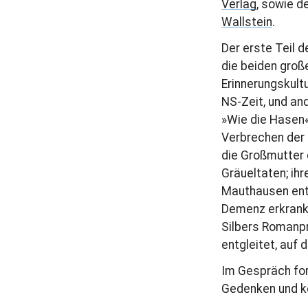
Verlag
, sowie d
r
Wallstein
.
a
Der erste Teil 
g
die beiden groß
Erinnerungskult
NS-Zeit, und an
»Wie die Hasen«
Verbrechen der 
die Großmutter d
Gräueltaten; ih
Mauthausen entf
Demenz erkrankt
Silbers Romanpr
entgleitet, auf 
Im Gespräch for
Gedenken und ko