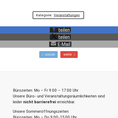
Kategorie:
Veranstaltungen
teilen
teilen
E-Mail
F
N
zurück
weiter
r
ä
ü
c
h
h
e
s
r
t
e
e
r
r
Bürozeiten: Mo – Fr 9:00 – 17:00 Uhr
B
B
Unsere Büro- und Veranstaltungsräumlichkeiten sind
e
e
leider
nicht barrierefrei
erreichbar.
i
i
t
t
Unsere Sommeröffnungszeiten:
r
r
a
a
Bürozeiten: Mo – Do 9:00-15:00 Uhr