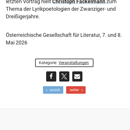
letzten Vortrag hielt
Christoph Fackelmann
zum
Thema der Lyrikpoetologien der Zwanziger- und
Dreißigerjahre.
Österreichische Gesellschaft für Literatur, 7. und 8.
Mai 2026
Kategorie:
Veranstaltungen
teilen
teilen
E-
F
N
zurück
weiter
r
ä
Mail
ü
c
h
h
e
s
r
t
e
e
r
r