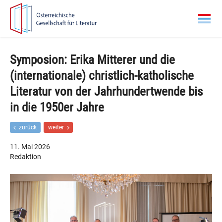
Zur
Zum
Hauptnavigation
Inhalt
springen
springen
Symposion: Erika Mitterer und die
(internationale) christlich-katholische
Literatur von der Jahrhundertwende bis
in die 1950er Jahre
F
N
zurück
weiter
r
ä
ü
c
11. Mai 2026
h
h
Redaktion
e
s
r
t
e
e
r
r
B
B
e
e
i
i