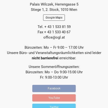
Footer-
B
B
Palais Wilczek, Herrengasse 5
e
e
Section
Stiege 1, 2. Stock, 1010 Wien
i
i
t
t
Google Maps
r
r
a
a
Tel. + 43 1 533 81 59
g
g
Fax + 43 1 533 40 67
office@ogl.at
Bürozeiten: Mo – Fr 9:00 – 17:00 Uhr
Unsere Büro- und Veranstaltungsräumlichkeiten sind leider
nicht barrierefrei
erreichbar.
Unsere Sommeröffnungszeiten:
Bürozeiten: Mo – Do 9:00-15:00 Uhr
Fr: 9:00-13:00 Uhr
Facebook
YouTube
Twitter