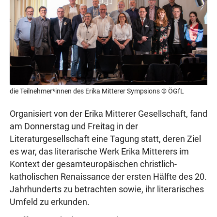
t
t
r
r
a
a
g
g
die Teilnehmer*innen des Erika Mitterer Sympsions © ÖGfL
Organisiert von der Erika Mitterer Gesellschaft, fand
am Donnerstag und Freitag in der
Literaturgesellschaft eine Tagung statt, deren Ziel
es war, das literarische Werk Erika Mitterers im
Kontext der gesamteuropäischen christlich-
katholischen Renaissance der ersten Hälfte des 20.
Jahrhunderts zu betrachten sowie, ihr literarisches
Umfeld zu erkunden.