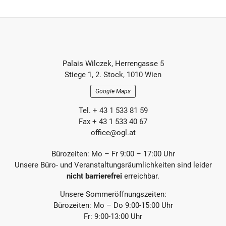
Mail
ü
c
h
h
e
s
r
t
e
e
r
r
Footer-
B
B
Palais Wilczek, Herrengasse 5
e
e
Section
Stiege 1, 2. Stock, 1010 Wien
i
i
t
t
Google Maps
r
r
a
a
Tel. + 43 1 533 81 59
g
g
Fax + 43 1 533 40 67
office@ogl.at
Bürozeiten: Mo – Fr 9:00 – 17:00 Uhr
Unsere Büro- und Veranstaltungsräumlichkeiten sind leider
nicht barrierefrei
erreichbar.
Unsere Sommeröffnungszeiten:
Bürozeiten: Mo – Do 9:00-15:00 Uhr
Fr: 9:00-13:00 Uhr