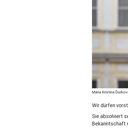
r
a
g
Mária Kristína Ďurko
Wir dürfen vorste
Sie absolviert 
Bekanntschaft m