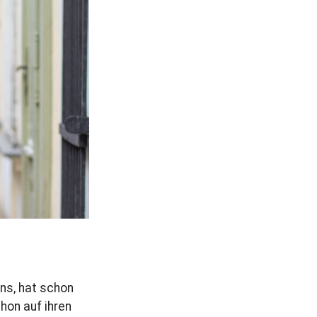
r
a
g
uns, hat schon
hon auf ihren