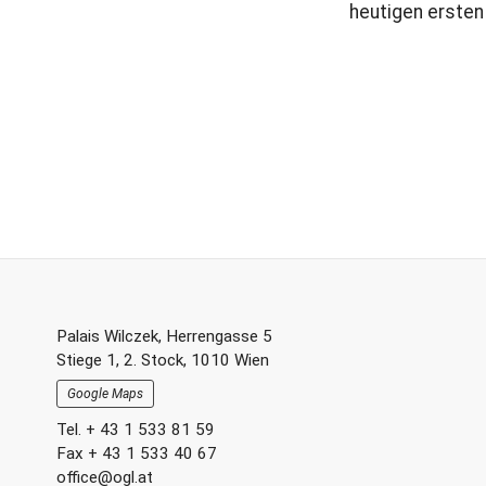
heutigen ersten
Footer-
Palais Wilczek, Herrengasse 5
Stiege 1, 2. Stock, 1010 Wien
Section
Google Maps
Tel. + 43 1 533 81 59
Fax + 43 1 533 40 67
office@ogl.at