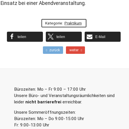
 Einsatz bei einer Abendveranstaltung.
Kategorie:
Praktikum
teilen
teilen
E-Mail
F
N
zurück
weiter
r
ä
ü
c
h
h
e
s
r
t
e
e
r
r
Bürozeiten: Mo – Fr 9:00 – 17:00 Uhr
B
B
Unsere Büro- und Veranstaltungsräumlichkeiten sind
e
e
leider
nicht barrierefrei
erreichbar.
i
i
t
t
Unsere Sommeröffnungszeiten:
r
r
a
a
Bürozeiten: Mo – Do 9:00-15:00 Uhr
g
g
Fr: 9:00-13:00 Uhr