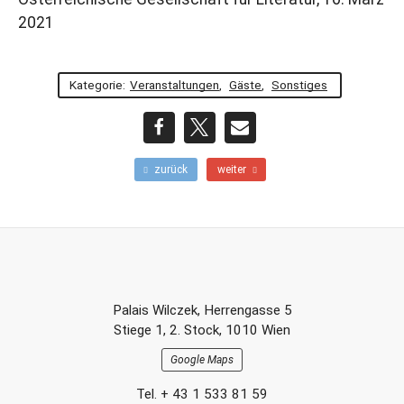
2021
Kategorie:
Veranstaltungen
,
Gäste
,
Sonstiges
teilen
teilen
E-
F
N
zurück
weiter
r
ä
Mail
ü
c
h
h
e
s
r
t
e
e
r
r
Footer-
B
B
Palais Wilczek, Herrengasse 5
e
e
Section
Stiege 1, 2. Stock, 1010 Wien
i
i
t
t
Google Maps
r
r
a
a
Tel. + 43 1 533 81 59
g
g