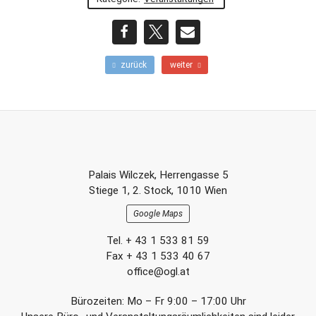
teilen
teilen
E-
F
N
zurück
weiter
r
ä
Mail
ü
c
h
h
e
s
r
t
e
e
r
r
Footer-
B
B
Palais Wilczek, Herrengasse 5
e
e
Section
Stiege 1, 2. Stock, 1010 Wien
i
i
t
t
Google Maps
r
r
a
a
Tel. + 43 1 533 81 59
g
g
Fax + 43 1 533 40 67
office@ogl.at
Bürozeiten: Mo – Fr 9:00 – 17:00 Uhr