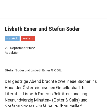
Zur
Zum
Hauptnavigation
Inhalt
springen
springen
Lisbeth Exner und Stefan Soder
F
N
zurück
weiter
r
ä
ü
c
23. September 2022
h
h
Redaktion
e
s
r
t
e
e
r
r
Stefan Soder und Lisbeth Exner © ÖGfL
B
B
e
e
Der gestrige Abend brachte zwei neue Bücher ins
i
i
t
t
Haus der Österreichischen Gesellschaft für
r
r
Literatur: Lisbeth Exners »Relitätenhandlung.
a
a
g
g
Neunundvierzig Minuten« (
Elster & Salis
) und
Stefans Soders »Café Selig« (
braumüller
).