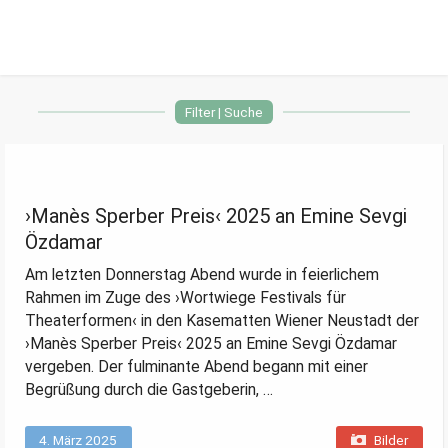
Zur
Zum
Hauptnavigation
Inhalt
springen
springen
Filter | Suche
›Manès Sperber Preis‹ 2025 an Emine Sevgi
Özdamar
Am letzten Donnerstag Abend wurde in feierlichem
Rahmen im Zuge des ›Wortwiege Festivals für
Theaterformen‹ in den Kasematten Wiener Neustadt der
›Manès Sperber Preis‹ 2025 an Emine Sevgi Özdamar
vergeben. Der fulminante Abend begann mit einer
Begrüßung durch die Gastgeberin, …
4. März 2025
Bilder