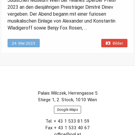
Jüdischen Museum Wien der ›Manès Sperber Preis‹
2023 an den diesjährigen Preisträger Dimitré Dinev
vergeben. Der Abend begann mit einer furiosen
musikalischen Einlage von Alexander und Konstantin
Wladigeroff sowie Benjy Fox Rosen, …
24. Mai 2023
Bilder
Footer-
Palais Wilczek, Herrengasse 5
Section
Stiege 1, 2. Stock, 1010 Wien
Google Maps
Tel. + 43 1 533 81 59
Fax + 43 1 533 40 67
office@ogl.at