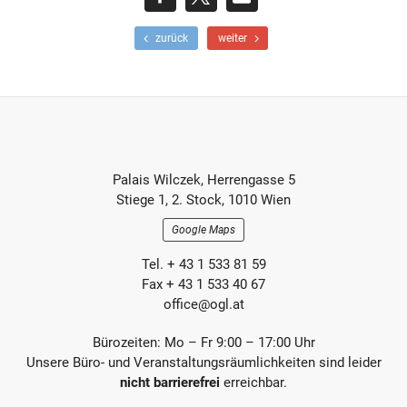
teilen
teilen
E-
F
N
zurück
weiter
r
ä
Mail
ü
c
h
h
e
s
r
t
e
e
r
r
Footer-
B
B
Palais Wilczek, Herrengasse 5
e
e
Section
Stiege 1, 2. Stock, 1010 Wien
i
i
t
t
Google Maps
r
r
a
a
Tel. + 43 1 533 81 59
g
g
Fax + 43 1 533 40 67
office@ogl.at
Bürozeiten: Mo – Fr 9:00 – 17:00 Uhr
Unsere Büro- und Veranstaltungsräumlichkeiten sind leider
nicht barrierefrei
erreichbar.