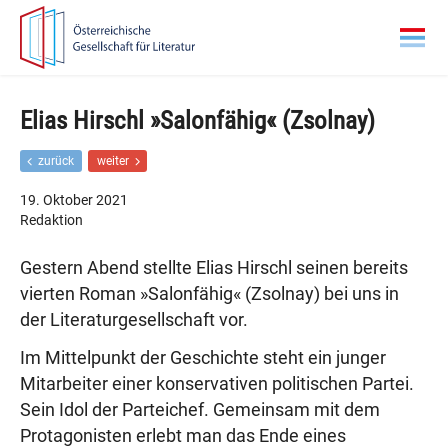
Zur
Zum
Hauptnavigation
Inhalt
springen
springen
Elias Hirschl »Salonfähig« (Zsolnay)
F
N
zurück
weiter
r
ä
ü
c
19. Oktober 2021
h
h
Redaktion
e
s
r
t
Gestern Abend stellte Elias Hirschl seinen bereits
e
e
r
r
vierten Roman »Salonfähig« (Zsolnay) bei uns in
B
B
der Literaturgesellschaft vor.
e
e
i
i
Im Mittelpunkt der Geschichte steht ein junger
t
t
r
r
Mitarbeiter einer konservativen politischen Partei.
a
a
Sein Idol der Parteichef. Gemeinsam mit dem
g
g
Protagonisten erlebt man das Ende eines