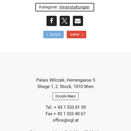
Kategorie:
Veranstaltungen
teilen
teilen
E-
F
N
zurück
weiter
r
ä
Mail
ü
c
h
h
e
s
r
t
e
e
r
r
Footer-
B
B
Palais Wilczek, Herrengasse 5
e
e
Section
Stiege 1, 2. Stock, 1010 Wien
i
i
t
t
Google Maps
r
r
a
a
Tel. + 43 1 533 81 59
g
g
Fax + 43 1 533 40 67
office@ogl.at