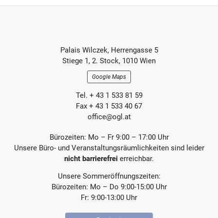
h
h
e
s
r
t
e
e
r
r
Footer-
B
B
Palais Wilczek, Herrengasse 5
e
e
Section
Stiege 1, 2. Stock, 1010 Wien
i
i
t
t
Google Maps
r
r
a
a
Tel. + 43 1 533 81 59
g
g
Fax + 43 1 533 40 67
office@ogl.at
Bürozeiten: Mo – Fr 9:00 – 17:00 Uhr
Unsere Büro- und Veranstaltungsräumlichkeiten sind leider
nicht barrierefrei
erreichbar.
Unsere Sommeröffnungszeiten:
Bürozeiten: Mo – Do 9:00-15:00 Uhr
Fr: 9:00-13:00 Uhr