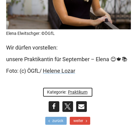
Elena Elwitschger: ©ÖGfL
Wir dürfen vorstellen:
unsere Praktikantin für September – Elena 😊🍁📚
Foto: (c) ÖGfL/
Helene Lozar
Kategorie:
Praktikum
teilen
teilen
E-
F
N
zurück
weiter
r
ä
Mail
ü
c