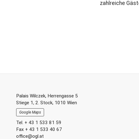
zahlreiche Gäst
Footer-
Palais Wilczek, Herrengasse 5
Stiege 1, 2. Stock, 1010 Wien
Section
Google Maps
Tel. + 43 1 533 81 59
Fax + 43 1 533 40 67
office@ogl.at