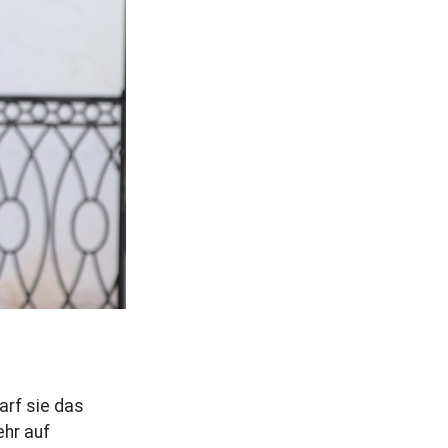
r
a
g
arf sie das
ehr auf