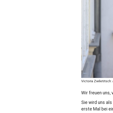
r
a
g
Victoria Zwiletitsch
Wir freuen uns, 
Sie wird uns als
erste Mal bei e