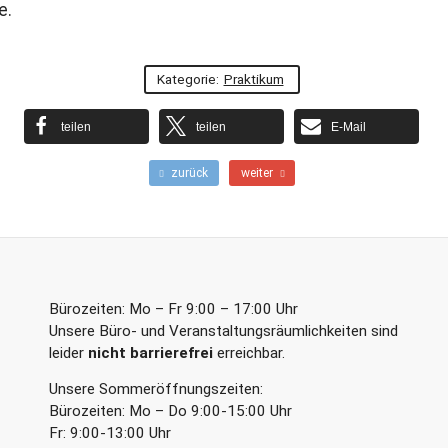
e.
Kategorie:
Praktikum
teilen
teilen
E-Mail
F
N
zurück
weiter
r
ä
ü
c
h
h
e
s
r
t
e
e
r
r
Bürozeiten: Mo – Fr 9:00 – 17:00 Uhr
B
B
Unsere Büro- und Veranstaltungsräumlichkeiten sind
e
e
leider
nicht barrierefrei
erreichbar.
i
i
t
t
Unsere Sommeröffnungszeiten:
r
r
a
a
Bürozeiten: Mo – Do 9:00-15:00 Uhr
g
g
Fr: 9:00-13:00 Uhr