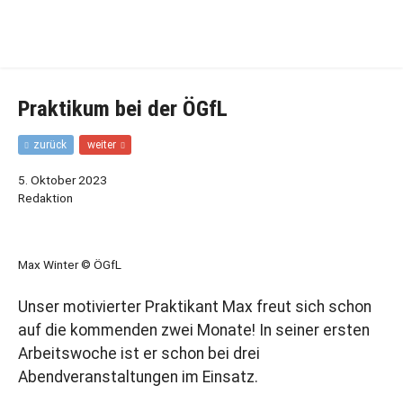
Zur
Zum
Hauptnavigation
Inhalt
springen
springen
Praktikum bei der ÖGfL
F
N
zurück
weiter
r
ä
ü
c
5. Oktober 2023
h
h
Redaktion
e
s
r
t
e
e
r
r
Max Winter © ÖGfL
B
B
e
e
Unser motivierter Praktikant Max freut sich schon
i
i
t
t
auf die kommenden zwei Monate! In seiner ersten
r
r
Arbeitswoche ist er schon bei drei
a
a
g
g
Abendveranstaltungen im Einsatz.