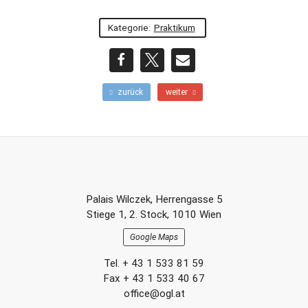
Kategorie:
Praktikum
teilen
teilen
E-
F
N
zurück
weiter
r
ä
Mail
ü
c
h
h
e
s
r
t
e
e
r
r
Footer-
B
B
Palais Wilczek, Herrengasse 5
e
e
Section
Stiege 1, 2. Stock, 1010 Wien
i
i
t
t
Google Maps
r
r
a
a
Tel. + 43 1 533 81 59
g
g
Fax + 43 1 533 40 67
office@ogl.at