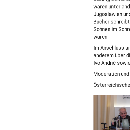
r
waren unter and
a
Jugoslawien und
g
Bücher schreibt
Sohnes im Schr
waren.
Im Anschluss an
anderem über di
Ivo Andrić sowie
Moderation und
Österreichische