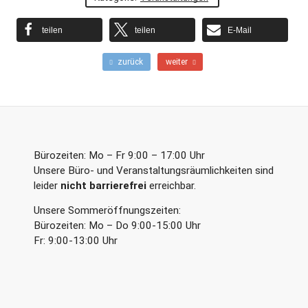
teilen
teilen
E-Mail
F
N
zurück
weiter
r
ä
ü
c
h
h
e
s
r
t
e
e
r
r
Bürozeiten: Mo – Fr 9:00 – 17:00 Uhr
B
B
Unsere Büro- und Veranstaltungsräumlichkeiten sind
e
e
leider
nicht barrierefrei
erreichbar.
i
i
t
t
Unsere Sommeröffnungszeiten:
r
r
a
a
Bürozeiten: Mo – Do 9:00-15:00 Uhr
g
g
Fr: 9:00-13:00 Uhr