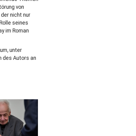
törung von
r
der nicht nur
a
Rolle seines
g
way im Roman
um, unter
n des Autors an