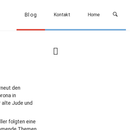
Blog
Kontakt
Home
N
ä
c
h
s
t
rneut den
e
rona in
r
 alte Jude und
B
e
ler folgten eine
i
kommende Themen
t