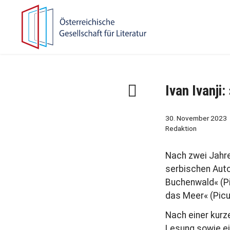
Zur
Zum
Hauptnavigation
Inhalt
springen
springen
F
Ivan Ivanji
r
ü
30. November 2023
h
Redaktion
e
r
Nach zwei Jahre
e
serbischen Aut
r
Buchenwald« (Pi
B
das Meer« (Picu
e
i
Nach einer kurze
t
Lesung sowie e