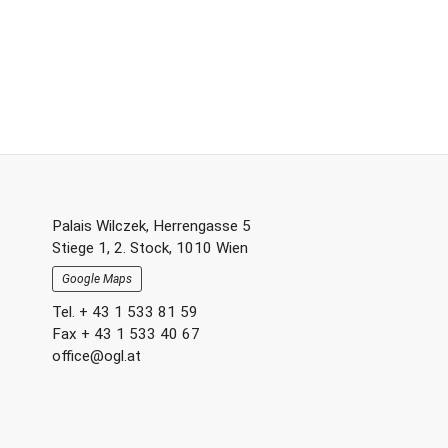
Footer-
Palais Wilczek, Herrengasse 5
Stiege 1, 2. Stock, 1010 Wien
Section
Google Maps
Tel. + 43 1 533 81 59
Fax + 43 1 533 40 67
office@ogl.at