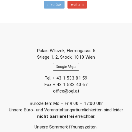
teilen
teilen
E-
F
N
zurück
weiter
r
ä
Mail
ü
c
h
h
e
s
r
t
e
e
r
r
Footer-
B
B
Palais Wilczek, Herrengasse 5
e
e
Section
Stiege 1, 2. Stock, 1010 Wien
i
i
t
t
Google Maps
r
r
a
a
Tel. + 43 1 533 81 59
g
g
Fax + 43 1 533 40 67
office@ogl.at
Bürozeiten: Mo – Fr 9:00 – 17:00 Uhr
Unsere Büro- und Veranstaltungsräumlichkeiten sind leider
nicht barrierefrei
erreichbar.
Unsere Sommeröffnungszeiten: