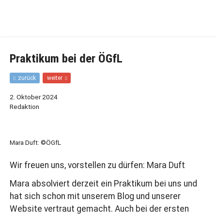
Zur
Zum
Hauptnavigation
Inhalt
springen
springen
Praktikum bei der ÖGfL
F
N
zurück
weiter
r
ä
ü
c
2. Oktober 2024
h
h
Redaktion
e
s
r
t
e
e
r
r
Mara Duft: ©ÖGfL
B
B
e
e
Wir freuen uns, vorstellen zu dürfen: Mara Duft
i
i
t
t
Mara absolviert derzeit ein Praktikum bei uns und
r
r
a
a
hat sich schon mit unserem Blog und unserer
g
g
Website vertraut gemacht. Auch bei der ersten