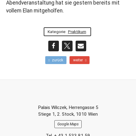
Abendveranstaltung hat sie gestern bereits mit
vollem Elan mitgeholfen.
Kategorie:
Praktikum
teilen
teilen
E-
F
N
zurück
weiter
r
ä
Mail
ü
c
h
h
e
s
r
t
e
e
r
r
Footer-
B
B
Palais Wilczek, Herrengasse 5
e
e
Section
Stiege 1, 2. Stock, 1010 Wien
i
i
t
t
Google Maps
r
r
a
a
Tel. + 43 1 533 81 59