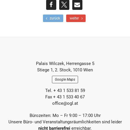
teilen
teilen
E-
F
N
zurück
weiter
r
ä
Mail
ü
c
h
h
e
s
r
t
e
e
r
r
Footer-
B
B
Palais Wilczek, Herrengasse 5
e
e
Section
Stiege 1, 2. Stock, 1010 Wien
i
i
t
t
Google Maps
r
r
a
a
Tel. + 43 1 533 81 59
g
g
Fax + 43 1 533 40 67
office@ogl.at
Bürozeiten: Mo – Fr 9:00 – 17:00 Uhr
Unsere Büro- und Veranstaltungsräumlichkeiten sind leider
nicht barrierefrei
erreichbar.