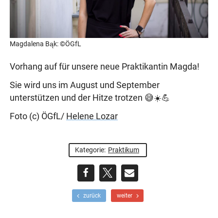
Magdalena Bąk: ©ÖGfL
Vorhang auf für unsere neue Praktikantin Magda!
Sie wird uns im August und September
unterstützen und der Hitze trotzen 😅☀️💪
Foto (c) ÖGfL/
Helene Lozar
Kategorie:
Praktikum
teilen
teilen
E-
F
N
zurück
weiter
r
ä
Mail
ü
c