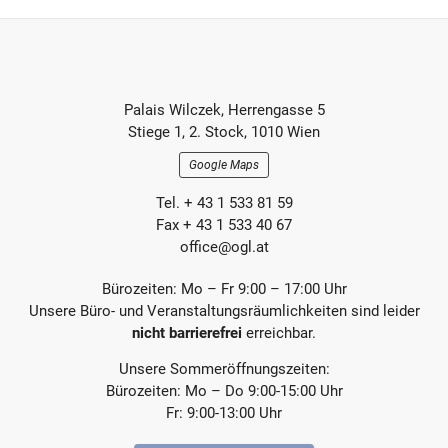
h
h
e
s
r
t
e
e
r
r
Footer-
B
B
Palais Wilczek, Herrengasse 5
e
e
Section
Stiege 1, 2. Stock, 1010 Wien
i
i
t
t
Google Maps
r
r
a
a
Tel. + 43 1 533 81 59
g
g
Fax + 43 1 533 40 67
office@ogl.at
Bürozeiten: Mo – Fr 9:00 – 17:00 Uhr
Unsere Büro- und Veranstaltungsräumlichkeiten sind leider
nicht barrierefrei
erreichbar.
Unsere Sommeröffnungszeiten:
Bürozeiten: Mo – Do 9:00-15:00 Uhr
Fr: 9:00-13:00 Uhr