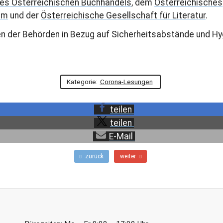
es Österreichischen Buchhandels
, dem
Österreichisches
um
und der
Österreichische Gesellschaft für Literatur
.
n der Behörden in Bezug auf Sicherheitsabstände und H
Kategorie:
Corona-Lesungen
teilen
teilen
E-Mail
F
N
zurück
weiter
r
ä
ü
c
h
h
e
s
r
t
e
e
r
r