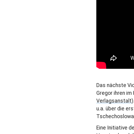
r
a
g
Das nächste Vid
Gregor ihren im
Verlagsanstalt
)
u.a. über die e
Tschechoslowak
Eine Initiative d