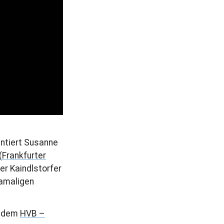
r
a
g
entiert Susanne
(
Frankfurter
er Kaindlstorfer
damaligen
, dem
HVB –