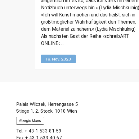
»Eigentlich ist es so, dass ich stets mit einem
Notizbuch unterwegs bin.« (Lydia Mischkulnig
»Ich will Kunst machen und das heißt, sich in
größtmöglicher Wahrhaftigkeit den Themen,
dem Material zu nähern.« (Lydia Mischkulnig)
Als nächsten Gast der Reihe ›schreibART
ONLINE‹ …
18. Nov. 2020
Footer-
Palais Wilczek, Herrengasse 5
Stiege 1, 2. Stock, 1010 Wien
Section
Google Maps
Tel. + 43 1 533 81 59
Fax + 43 1 533 40 67