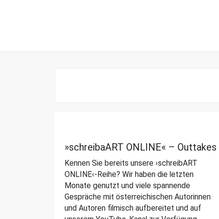
Zur
Zum
Hauptnavigation
Inhalt
springen
springen
E
r
g
e
b
»schreibaART ONLINE« – Outtakes
n
i
Kennen Sie bereits unsere ›schreibART
ONLINE‹-Reihe? Wir haben die letzten
s
Monate genutzt und viele spannende
f
Gespräche mit österreichischen Autorinnen
i
und Autoren filmisch aufbereitet und auf
l