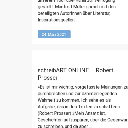
unserem YouTube-Kanal zur Verfügung
t
gestellt. Manfred Müller sprach mit den
beteiligten AutorInnen über Literatur,
e
Inspirationsquellen, …
r
24. März 2021
schreibART ONLINE – Robert
Prosser
»Es ist mir wichtig, vorgefasste Meinungen z
durchbrechen und zur dahinterliegenden
Wahrheit zu kommen. Ich sehe es als
Aufgabe, das in den Texten zu schaffen.«
(Robert Prosser) »Mein Ansatz ist,
Geschichten aufzuspüren, über die Gegenwar
zu schreiben, und da aber …