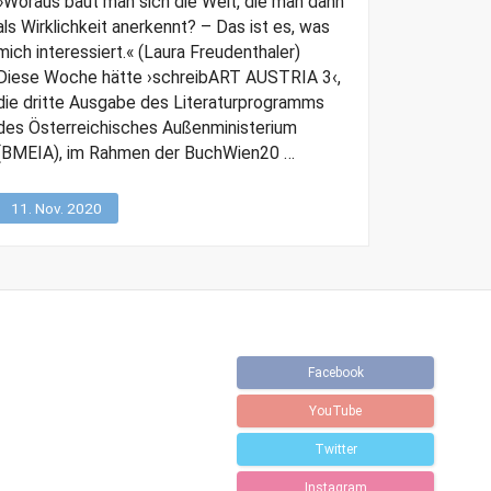
»Woraus baut man sich die Welt, die man dann
als Wirklichkeit anerkennt? – Das ist es, was
mich interessiert.« (Laura Freudenthaler)
Diese Woche hätte ›schreibART AUSTRIA 3‹,
die dritte Ausgabe des Literaturprogramms
des Österreichisches Außenministerium
(BMEIA), im Rahmen der BuchWien20 …
11. Nov. 2020
Facebook
YouTube
Twitter
Instagram