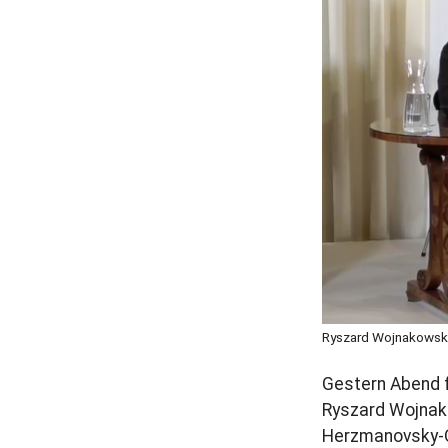
r
a
g
Ryszard Wojnakowski
Gestern Abend f
Ryszard Wojnako
Herzmanovsky-O