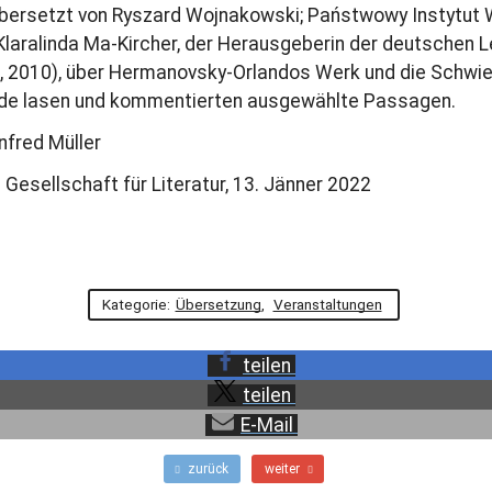
übersetzt von Ryszard Wojnakowski; Państwowy Instytut
Klaralinda Ma-Kircher, der Herausgeberin der deutschen
, 2010), über Hermanovsky-Orlandos Werk und die Schwier
ide lasen und kommentierten ausgewählte Passagen.
fred Müller
Gesellschaft für Literatur, 13. Jänner 2022
Kategorie:
Übersetzung
,
Veranstaltungen
teilen
teilen
E-Mail
F
N
zurück
weiter
r
ä