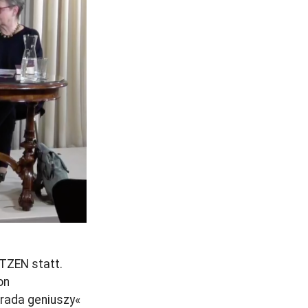
r
a
g
ETZEN statt.
on
rada geniuszy«