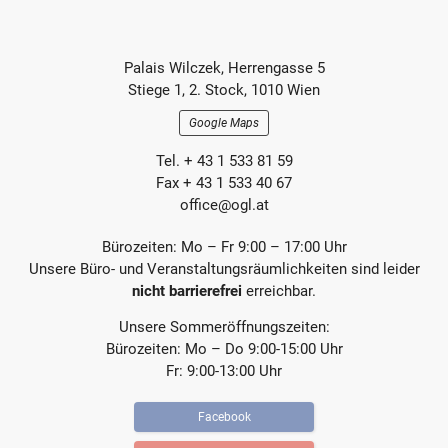
r
t
e
e
r
r
Footer-
B
B
Palais Wilczek, Herrengasse 5
e
e
Section
Stiege 1, 2. Stock, 1010 Wien
i
i
t
t
Google Maps
r
r
a
a
Tel. + 43 1 533 81 59
g
g
Fax + 43 1 533 40 67
office@ogl.at
Bürozeiten: Mo – Fr 9:00 – 17:00 Uhr
Unsere Büro- und Veranstaltungsräumlichkeiten sind leider
nicht barrierefrei
erreichbar.
Unsere Sommeröffnungszeiten:
Bürozeiten: Mo – Do 9:00-15:00 Uhr
Fr: 9:00-13:00 Uhr
Facebook