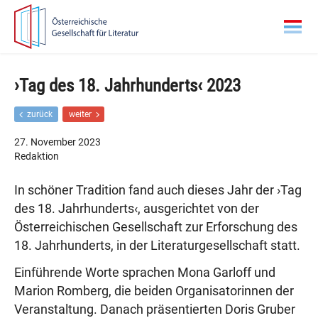
Zur
Zum
Hauptnavigation
Inhalt
springen
springen
›Tag des 18. Jahrhunderts‹ 2023
F
N
zurück
weiter
r
ä
ü
c
27. November 2023
h
h
Redaktion
e
s
r
t
In schöner Tradition fand auch dieses Jahr der ›Tag
e
e
r
r
des 18. Jahrhunderts‹, ausgerichtet von der
B
B
Österreichischen Gesellschaft zur Erforschung des
e
e
i
i
18. Jahrhunderts, in der Literaturgesellschaft statt.
t
t
r
r
Einführende Worte sprachen Mona Garloff und
a
a
Marion Romberg, die beiden Organisatorinnen der
g
g
Veranstaltung. Danach präsentierten Doris Gruber