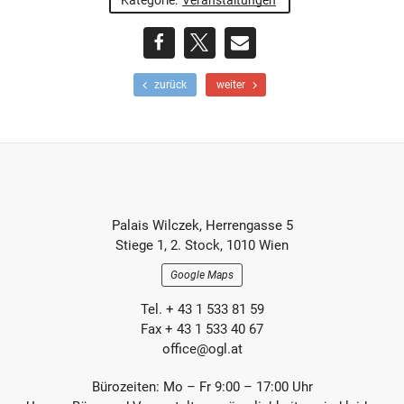
Kategorie:
Veranstaltungen
teilen
teilen
E-
F
N
zurück
weiter
r
ä
Mail
ü
c
h
h
e
s
r
t
e
e
r
r
Footer-
B
B
Palais Wilczek, Herrengasse 5
e
e
Section
Stiege 1, 2. Stock, 1010 Wien
i
i
t
t
Google Maps
r
r
a
a
Tel. + 43 1 533 81 59
g
g
Fax + 43 1 533 40 67
office@ogl.at
Bürozeiten: Mo – Fr 9:00 – 17:00 Uhr