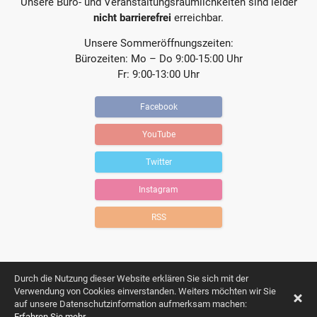
Unsere Büro- und Veranstaltungsräumlichkeiten sind leider
nicht barrierefrei
erreichbar.
Unsere Sommeröffnungszeiten:
Bürozeiten: Mo – Do 9:00-15:00 Uhr
Fr: 9:00-13:00 Uhr
Facebook
YouTube
Twitter
Instagram
RSS
Durch die Nutzung dieser Website erklären Sie sich mit der
Verwendung von Cookies einverstanden. Weiters möchten wir Sie
auf unsere Datenschutzinformation aufmerksam machen:
Impressum
Datenschutz
Erfahren Sie mehr