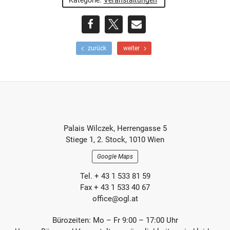
teilen
teilen
E-
F
N
zurück
weiter
r
ä
Mail
ü
c
h
h
e
s
r
t
e
e
r
r
Footer-
B
B
Palais Wilczek, Herrengasse 5
e
e
Section
Stiege 1, 2. Stock, 1010 Wien
i
i
t
t
Google Maps
r
r
a
a
Tel. + 43 1 533 81 59
g
g
Fax + 43 1 533 40 67
office@ogl.at
Bürozeiten: Mo – Fr 9:00 – 17:00 Uhr