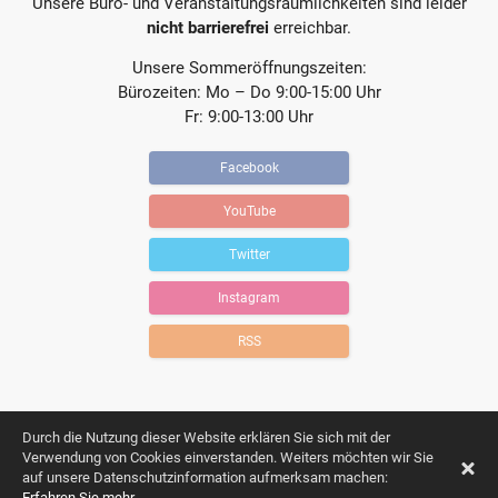
Unsere Büro- und Veranstaltungsräumlichkeiten sind leider
nicht barrierefrei
erreichbar.
Unsere Sommeröffnungszeiten:
Bürozeiten: Mo – Do 9:00-15:00 Uhr
Fr: 9:00-13:00 Uhr
Facebook
YouTube
Twitter
Instagram
RSS
Durch die Nutzung dieser Website erklären Sie sich mit der
Verwendung von Cookies einverstanden. Weiters möchten wir Sie
auf unsere Datenschutzinformation aufmerksam machen:
Impressum
Datenschutz
Erfahren Sie mehr