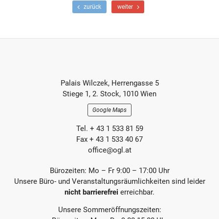
teilen
teilen
E-
F
N
zurück
weiter
r
ä
Mail
ü
c
h
h
e
s
r
t
e
e
r
r
Footer-
B
B
Palais Wilczek, Herrengasse 5
e
e
Section
Stiege 1, 2. Stock, 1010 Wien
i
i
t
t
Google Maps
r
r
a
a
Tel. + 43 1 533 81 59
g
g
Fax + 43 1 533 40 67
office@ogl.at
Bürozeiten: Mo – Fr 9:00 – 17:00 Uhr
Unsere Büro- und Veranstaltungsräumlichkeiten sind leider
nicht barrierefrei
erreichbar.
Unsere Sommeröffnungszeiten: