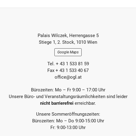
h
h
e
s
r
t
e
e
r
r
Footer-
B
B
Palais Wilczek, Herrengasse 5
e
e
Section
Stiege 1, 2. Stock, 1010 Wien
i
i
t
t
Google Maps
r
r
a
a
Tel. + 43 1 533 81 59
g
g
Fax + 43 1 533 40 67
office@ogl.at
Bürozeiten: Mo – Fr 9:00 – 17:00 Uhr
Unsere Büro- und Veranstaltungsräumlichkeiten sind leider
nicht barrierefrei
erreichbar.
Unsere Sommeröffnungszeiten:
Bürozeiten: Mo – Do 9:00-15:00 Uhr
Fr: 9:00-13:00 Uhr