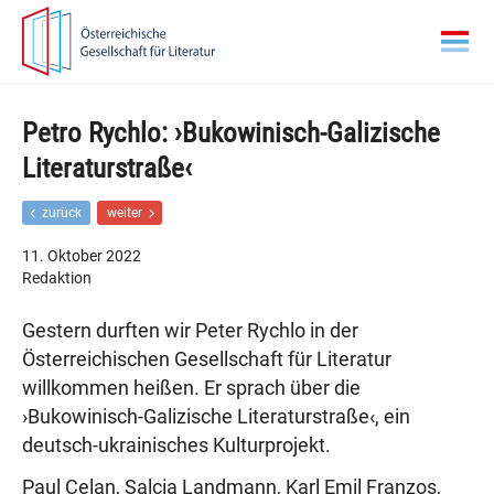
Zur
Zum
Hauptnavigation
Inhalt
springen
springen
Petro Rychlo: ›Bukowinisch-Galizische
Literaturstraße‹
F
N
zurück
weiter
r
ä
ü
c
11. Oktober 2022
h
h
Redaktion
e
s
r
t
Gestern durften wir Peter Rychlo in der
e
e
r
r
Österreichischen Gesellschaft für Literatur
B
B
willkommen heißen. Er sprach über die
e
e
i
i
›Bukowinisch-Galizische Literaturstraße‹, ein
t
t
deutsch-ukrainisches Kulturprojekt.
r
r
a
a
Paul Celan, Salcia Landmann, Karl Emil Franzos,
g
g