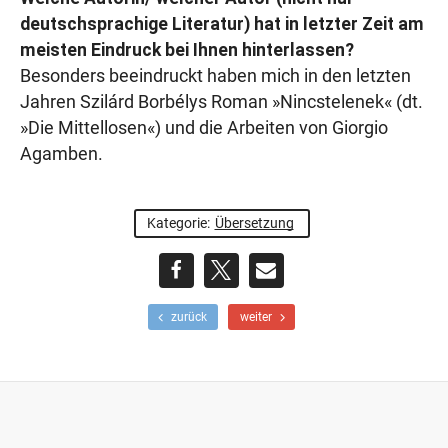
deutschsprachige Literatur) hat in letzter Zeit am
meisten Eindruck bei Ihnen hinterlassen?
Besonders beeindruckt haben mich in den letzten
Jahren Szilárd Borbélys Roman »Nincstelenek« (dt.
»Die Mittellosen«) und die Arbeiten von Giorgio
Agamben.
Kategorie:
Übersetzung
teilen
teilen
E-
F
N
zurück
weiter
r
ä
Mail
ü
c
h
h
e
s
r
t
e
e
r
r