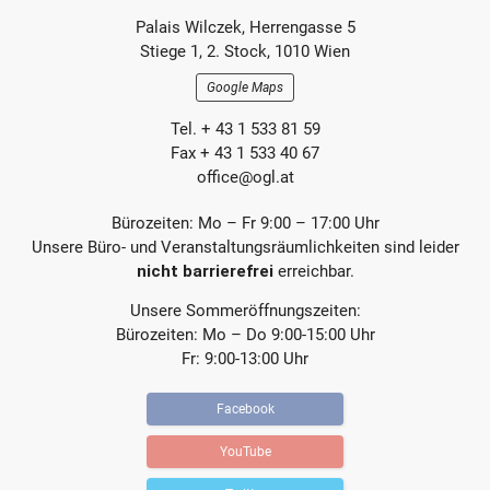
Footer-
B
B
Palais Wilczek, Herrengasse 5
e
e
Section
Stiege 1, 2. Stock, 1010 Wien
i
i
t
t
Google Maps
r
r
a
a
Tel. + 43 1 533 81 59
g
g
Fax + 43 1 533 40 67
office@ogl.at
Bürozeiten: Mo – Fr 9:00 – 17:00 Uhr
Unsere Büro- und Veranstaltungsräumlichkeiten sind leider
nicht barrierefrei
erreichbar.
Unsere Sommeröffnungszeiten:
Bürozeiten: Mo – Do 9:00-15:00 Uhr
Fr: 9:00-13:00 Uhr
Facebook
YouTube