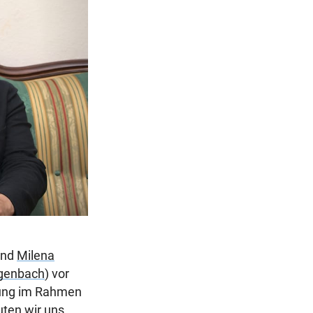
r
a
g
end
Milena
genbach
) vor
esung im Rahmen
uten wir uns