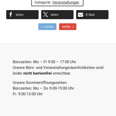
Kategorie:
Veranstaltungen
teilen
teilen
E-Mail
F
N
zurück
weiter
r
ä
ü
c
h
h
e
s
r
t
e
e
r
r
Bürozeiten: Mo – Fr 9:00 – 17:00 Uhr
B
B
Unsere Büro- und Veranstaltungsräumlichkeiten sind
e
e
leider
nicht barrierefrei
erreichbar.
i
i
t
t
Unsere Sommeröffnungszeiten:
r
r
a
a
Bürozeiten: Mo – Do 9:00-15:00 Uhr
g
g
Fr: 9:00-13:00 Uhr