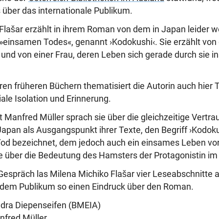
über das internationale Publikum.
Flašar erzählt in ihrem Roman von dem in Japan leider we
einsamen Todes«, genannt ›Kodokushi‹. Sie erzählt vo
und von einer Frau, deren Leben sich gerade durch sie in
ihren früheren Büchern thematisiert die Autorin auch hie
ale Isolation und Erinnerung.
 Manfred Müller sprach sie über die gleichzeitige Vertra
apan als Ausgangspunkt ihrer Texte, den Begriff ›Kodoku
od bezeichnet, dem jedoch auch ein einsames Leben v
e über die Bedeutung des Hamsters der Protagonistin i
espräch las Milena Michiko Flašar vier Leseabschnitte
e dem Publikum so einen Eindruck über den Roman.
dra Diepenseifen (BMEIA)
nfred Müller