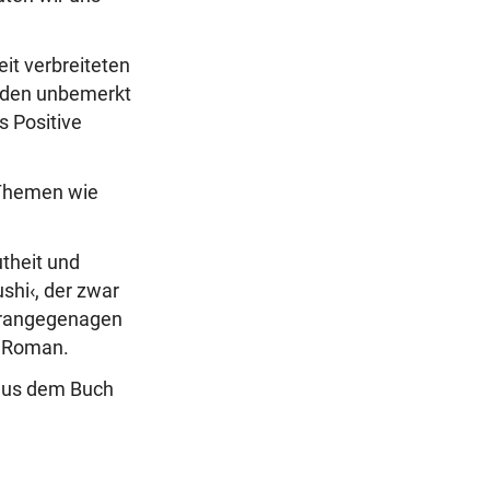
it verbreiteten
n den unbemerkt
s Positive
r Themen wie
utheit und
shi‹, der zwar
orangegenagen
m Roman.
 aus dem Buch