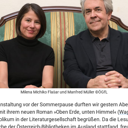
Milena Michiko Flašar und Manfred Müller ©ÖGfL
ranstaltung vor der Sommerpause durften wir gestern Ab
it ihrem neuen Roman »Oben Erde, unten Himmel« (
Wa
likum in der Literaturgesellschaft begrüßen. Da die L
che der
Österreich-Bibliotheken im Ausland
stattfand, fre