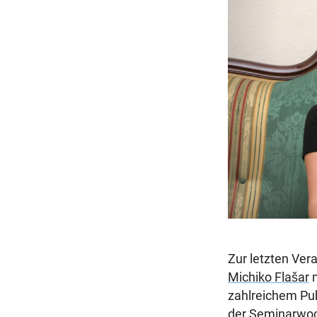
r
a
g
Zur letzten Ve
Michiko Flašar
m
zahlreichem Pub
der Seminarwo