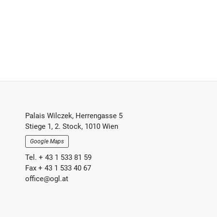
Footer-
Palais Wilczek, Herrengasse 5
Stiege 1, 2. Stock, 1010 Wien
Section
Google Maps
Tel. + 43 1 533 81 59
Fax + 43 1 533 40 67
office@ogl.at