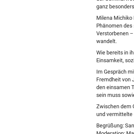
ganz besonders 
Milena Michiko 
Phänomen des »
Verstorbenen – 
wandelt.
Wie bereits in 
Einsamkeit, sozi
Im Gespräch mit
Fremdheit von J
den einsamen T
sein muss sowi
Zwischen dem G
und vermittelt
Begrüßung: San
Moderation: Ma