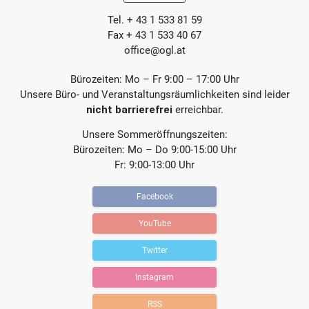
a
a
Tel. + 43 1 533 81 59
g
g
Fax + 43 1 533 40 67
office@ogl.at
Bürozeiten: Mo – Fr 9:00 – 17:00 Uhr
Unsere Büro- und Veranstaltungsräumlichkeiten sind leider
nicht barrierefrei
erreichbar.
Unsere Sommeröffnungszeiten:
Bürozeiten: Mo – Do 9:00-15:00 Uhr
Fr: 9:00-13:00 Uhr
Facebook
YouTube
Twitter
Instagram
RSS