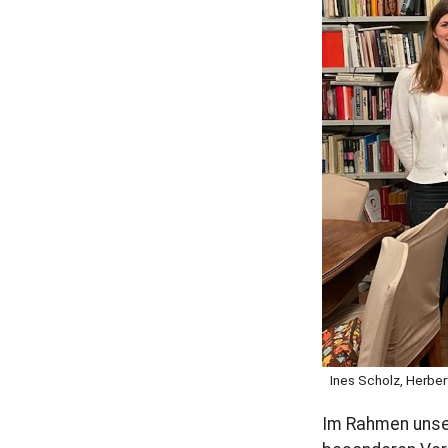
r
a
g
Ines Scholz, Herbert
Im Rahmen unser