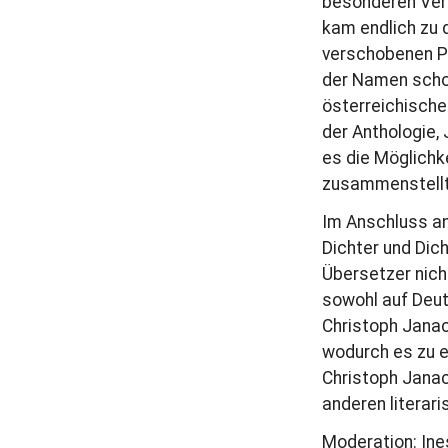
besonderen Vera
kam endlich zu
verschobenen Pr
der Namen schon
österreichische
der Anthologie,
es die Möglichk
zusammenstellte
Im Anschluss an
Dichter und Dich
Übersetzer nich
sowohl auf Deut
Christoph Janac
wodurch es zu e
Christoph Janac
anderen literar
Moderation: Ine