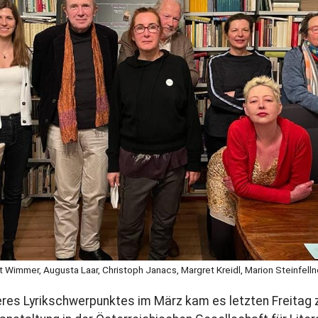
 Wimmer, Augusta Laar, Christoph Janacs, Margret Kreidl, Marion Steinfellner
es Lyrikschwerpunktes im März kam es letzten Freitag z