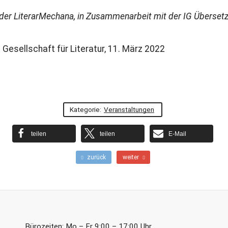
er LiterarMechana, in Zusammenarbeit mit der IG Übersetz
 Gesellschaft für Literatur, 11. März 2022
Kategorie:
Veranstaltungen
teilen
teilen
E-Mail
F
N
zurück
weiter
r
ä
ü
c
h
h
e
s
r
t
e
e
r
r
Bürozeiten: Mo – Fr 9:00 – 17:00 Uhr