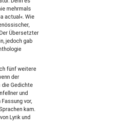
atur. Denn es
mie mehrmals
a actual«. Wie
enössischer,
 Der Übersetzter
in, jedoch gab
nthologie
ch fünf weitere
wenn der
 die Gedichte
nfellner und
 Fassung vor,
r Sprachen kam.
on Lyrik und