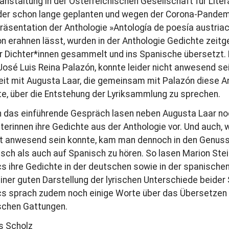
nstaltung in der Österreichischen Gesellschaft für Liter
 der schon lange geplanten und wegen der Corona-Pande
äsentation der Anthologie »Antología de poesía austriac
 erahnen lässt, wurden in der Anthologie Gedichte zeitg
r Dichter*innen gesammelt und ins Spanische übersetzt.
 José Luis Reina Palazón, konnte leider nicht anwesend se
eit mit Augusta Laar, die gemeinsam mit Palazón diese A
, über die Entstehung der Lyriksammlung zu sprechen.
 das einführende Gespräch lasen neben Augusta Laar no
terinnen ihre Gedichte aus der Anthologie vor. Und auch, 
t anwesend sein konnte, kam man dennoch in den Genuss
sch als auch auf Spanisch zu hören. So lasen Marion Stei
s ihre Gedichte in der deutschen sowie in der spanischen
iner guten Darstellung der lyrischen Unterschiede beide
s sprach zudem noch einige Worte über das Übersetzen v
ischen Gattungen.
s Scholz