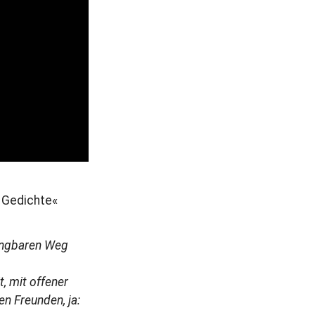
r
a
g
 Gedichte«
gangbaren Weg
, mit offener
en Freunden, ja: