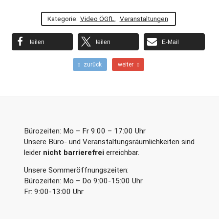
Kategorie:
Video ÖGfL
,
Veranstaltungen
teilen
teilen
E-Mail
F
N
zurück
weiter
r
ä
ü
c
h
h
e
s
r
t
e
e
r
r
Bürozeiten: Mo – Fr 9:00 – 17:00 Uhr
B
B
Unsere Büro- und Veranstaltungsräumlichkeiten sind
e
e
leider
nicht barrierefrei
erreichbar.
i
i
t
t
Unsere Sommeröffnungszeiten:
r
r
a
a
Bürozeiten: Mo – Do 9:00-15:00 Uhr
g
g
Fr: 9:00-13:00 Uhr