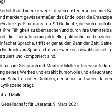
ag)
Gedichtband »decke weg« ist sein dritter erschienener B
und markiert gewissermaßen das Ende, oder die Emanzipa
rzberzg<. Er umfasst ca. 90 Gedichte, die sich durch ih
t, ihre Fähigkeit zu überraschen und durch ihre Unmittelba
rch die Thematisierung aktueller politischer und soziale
einfacher Sprache, trifft er genau den Zahn der Zeit. Sein
n Eindruck von Spontanität zu erwecken, obwohl sie sehr 
struiert und komponiert sind.
ibt uns im Gespräch mit Manfred Müller interessante Inf
ng seines Werkes und erzählt humorvolle und erleuchte
nd Schaffen eines Dichters, der schon seit vielen Jahren
 Lyrikszene prägt.
fred Müller
Gesellschaft für Literatur, 9. März 2021