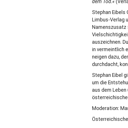
dem Tod.«
(Verl
Stephan Eibels 
Limbus-Verlag 
Namenszusatz >E
Vielschichtigkei
auszeichnen. Du
in vermeintlich 
neigen dazu, de
durchdacht, kon
Stephan Eibel g
um die Entstehu
aus dem Leben u
österreichische
Moderation: Man
Österreichische 