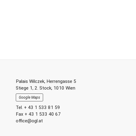
Footer-
Palais Wilczek, Herrengasse 5
Stiege 1, 2. Stock, 1010 Wien
Section
Google Maps
Tel. + 43 1 533 81 59
Fax + 43 1 533 40 67
office@ogl.at