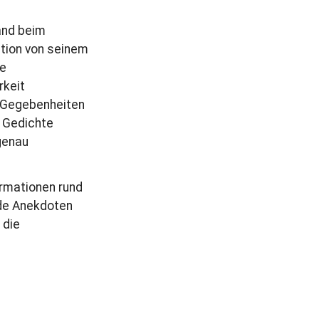
and beim
tion von seinem
re
rkeit
r Gegebenheiten
e Gedichte
genau
ormationen rund
nde Anekdoten
 die