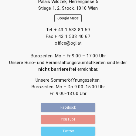
Palais Wilczek, Herrengasse 5
e
e
Section
Stiege 1, 2. Stock, 1010 Wien
i
i
t
t
Google Maps
r
r
a
a
Tel. + 43 1 533 81 59
g
g
Fax + 43 1 533 40 67
office@ogl.at
Bürozeiten: Mo – Fr 9:00 – 17:00 Uhr
Unsere Büro- und Veranstaltungsräumlichkeiten sind leider
nicht barrierefrei
erreichbar.
Unsere Sommeröffnungszeiten:
Bürozeiten: Mo – Do 9:00-15:00 Uhr
Fr: 9:00-13:00 Uhr
Facebook
YouTube
Twitter