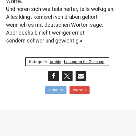
Worte.
Und hören sich wie teils heiter, teils wolkig an.
Alles klingt komisch von drüben gehört
wenn ich es mit deutschen Worten sage.
Aber deshalb nicht weniger ernst
sondern schwer und gewichtig.«
Kategorie:
Archiv
,
Lesungen für Zuhause
teilen
teilen
E-
F
N
zurück
weiter
r
ä
Mail
ü
c
h
h
e
s
r
t
e
e
r
r
Footer-
B
B