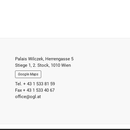
Footer-
Palais Wilczek, Herrengasse 5
Stiege 1, 2. Stock, 1010 Wien
Section
Google Maps
Tel. + 43 1 533 81 59
Fax + 43 1 533 40 67
office@ogl.at