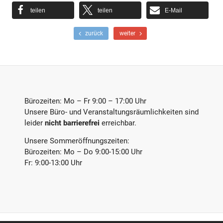
teilen
teilen
E-Mail
F
N
zurück
weiter
r
ä
ü
c
h
h
e
s
r
t
e
e
r
r
Bürozeiten: Mo – Fr 9:00 – 17:00 Uhr
B
B
Unsere Büro- und Veranstaltungsräumlichkeiten sind
e
e
leider
nicht barrierefrei
erreichbar.
i
i
t
t
Unsere Sommeröffnungszeiten:
r
r
a
a
Bürozeiten: Mo – Do 9:00-15:00 Uhr
g
g
Fr: 9:00-13:00 Uhr