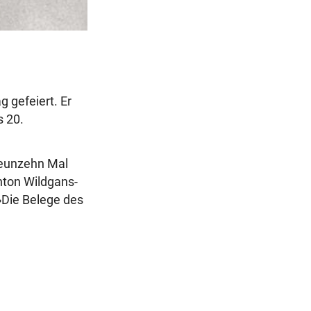
 gefeiert. Er
s 20.
neunzehn Mal
nton Wildgans-
»Die Belege des