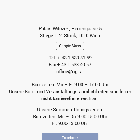
e
s
r
t
e
e
r
r
Footer-
B
B
Palais Wilczek, Herrengasse 5
e
e
Section
Stiege 1, 2. Stock, 1010 Wien
i
i
t
t
Google Maps
r
r
a
a
Tel. + 43 1 533 81 59
g
g
Fax + 43 1 533 40 67
office@ogl.at
Bürozeiten: Mo – Fr 9:00 – 17:00 Uhr
Unsere Büro- und Veranstaltungsräumlichkeiten sind leider
nicht barrierefrei
erreichbar.
Unsere Sommeröffnungszeiten:
Bürozeiten: Mo – Do 9:00-15:00 Uhr
Fr: 9:00-13:00 Uhr
Facebook