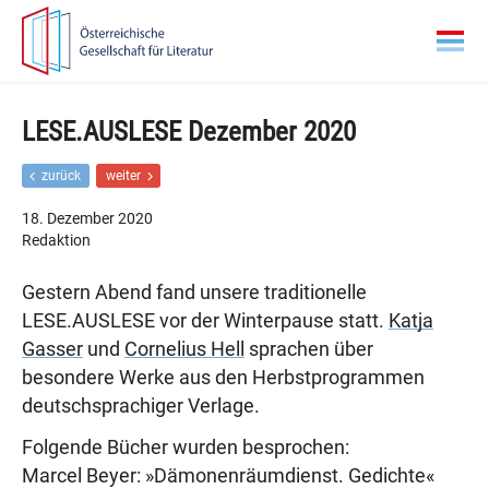
Zur
Zum
Hauptnavigation
Inhalt
springen
springen
LESE.AUSLESE Dezember 2020
F
N
zurück
weiter
r
ä
ü
c
18. Dezember 2020
h
h
Redaktion
e
s
r
t
Gestern Abend fand unsere traditionelle
e
e
r
r
LESE.AUSLESE vor der Winterpause statt.
Katja
B
B
Gasser
und
Cornelius Hell
sprachen über
e
e
i
i
besondere Werke aus den Herbstprogrammen
t
t
deutschsprachiger Verlage.
r
r
a
a
Folgende Bücher wurden besprochen:
g
g
Marcel Beyer: »Dämonenräumdienst. Gedichte«