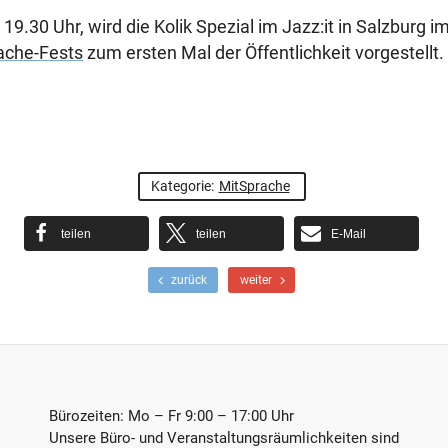
 19.30 Uhr, wird die Kolik Spezial im Jazz:it in Salzburg
ache-Fests
zum ersten Mal der Öffentlichkeit vorgestellt.
Kategorie:
MitSprache
teilen
teilen
E-Mail
F
N
zurück
weiter
r
ä
ü
c
h
h
e
s
r
t
e
e
r
r
Bürozeiten: Mo – Fr 9:00 – 17:00 Uhr
B
B
Unsere Büro- und Veranstaltungsräumlichkeiten sind
e
e