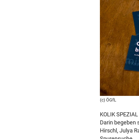
r
a
g
(c) ÖGfL
KOLIK SPEZIAL
Darin begeben si
Hirschl, Julya 
Spurensuche…