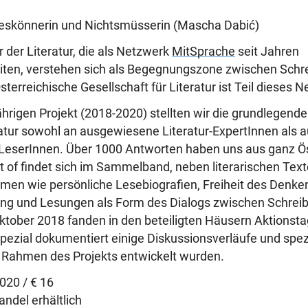
Alleskönnerin und Nichtsmüsserin (Mascha Dabić)
 der Literatur, die als Netzwerk
MitSprache
seit Jahren
en, verstehen sich als Begegnungszone zwischen Schr
terreichische Gesellschaft für Literatur ist Teil dieses 
hrigen Projekt (2018-2020) stellten wir die grundlegend
tur sowohl an ausgewiesene Literatur-ExpertInnen als 
 LeserInnen. Über 1000 Antworten haben uns aus ganz Ö
est of findet sich im Sammelband, neben literarischen Te
men wie persönliche Lesebiografien, Freiheit des Denkens
ng und Lesungen als Form des Dialogs zwischen Schrei
tober 2018 fanden in den beteiligten Häusern Aktionst
 Spezial dokumentiert einige Diskussionsverläufe und spez
 Rahmen des Projekts entwickelt wurden.
2020 / € 16
ndel erhältlich