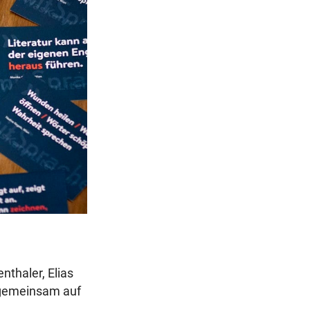
r
a
g
nthaler, Elias
n gemeinsam auf