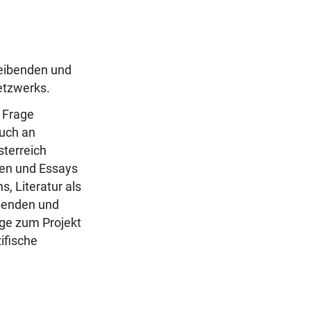
eibenden und
Netzwerks.
e Frage
auch an
sterreich
xten und Essays
, Literatur als
benden und
age zum Projekt
ifische