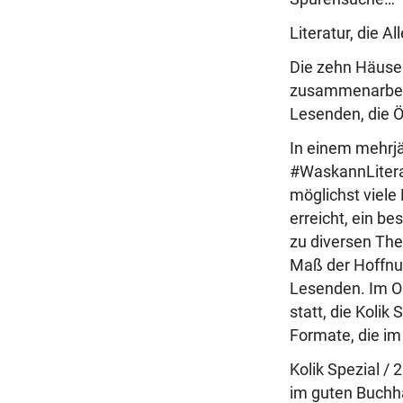
Literatur, die 
Die zehn Häuser
zusammenarbeit
Lesenden, die Ös
In einem mehrjä
#WaskannLitera
möglichst viele
erreicht, ein b
zu diversen The
Maß der Hoffnu
Lesenden. Im Ok
statt, die Kolik
Formate, die im
Kolik Spezial / 
im guten Buchha