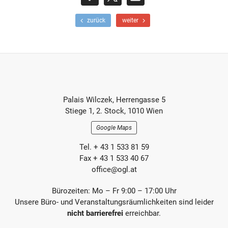
teilen
teilen
E-
F
N
zurück
weiter
r
ä
Mail
ü
c
h
h
e
s
r
t
e
e
r
r
Footer-
B
B
Palais Wilczek, Herrengasse 5
e
e
Section
Stiege 1, 2. Stock, 1010 Wien
i
i
t
t
Google Maps
r
r
a
a
Tel. + 43 1 533 81 59
g
g
Fax + 43 1 533 40 67
office@ogl.at
Bürozeiten: Mo – Fr 9:00 – 17:00 Uhr
Unsere Büro- und Veranstaltungsräumlichkeiten sind leider
nicht barrierefrei
erreichbar.