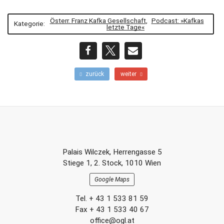
Österr. Franz Kafka Gesellschaft
,
Podcast: »Kafkas
Kategorie:
letzte Tage«
teilen
teilen
E-
F
N
zurück
weiter
r
ä
Mail
ü
c
h
h
e
s
r
t
e
e
r
r
Footer-
B
B
Palais Wilczek, Herrengasse 5
e
e
Section
Stiege 1, 2. Stock, 1010 Wien
i
i
t
t
Google Maps
r
r
a
a
Tel. + 43 1 533 81 59
g
g
Fax + 43 1 533 40 67
office@ogl.at