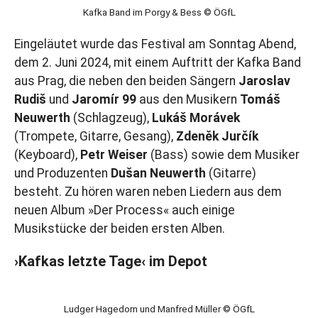
Kafka Band im Porgy & Bess © ÖGfL
Eingeläutet wurde das Festival am Sonntag Abend,
dem 2. Juni 2024, mit einem Auftritt der Kafka Band
aus Prag, die neben den beiden Sängern
Jaroslav
Rudiš
und
Jaromír 99
aus den Musikern
Tomáš
Neuwerth
(Schlagzeug),
Lukáš Morávek
(Trompete, Gitarre, Gesang),
Zdeněk Jurčík
(Keyboard),
Petr Weiser
(Bass) sowie dem Musiker
und Produzenten
Dušan Neuwerth
(Gitarre)
besteht. Zu hören waren neben Liedern aus dem
neuen Album »Der Process« auch einige
Musikstücke der beiden ersten Alben.
›Kafkas letzte Tage‹ im Depot
Ludger Hagedorn und Manfred Müller © ÖGfL