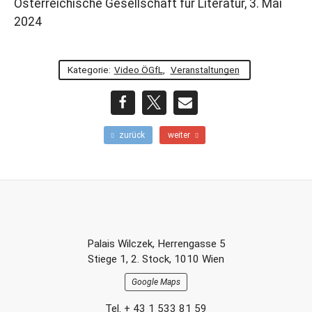
Österreichische Gesellschaft für Literatur, 3. Mai
2024
Kategorie:
Video ÖGfL
,
Veranstaltungen
teilen
teilen
E-
F
N
zurück
weiter
r
ä
Mail
ü
c
h
h
e
s
r
t
e
e
r
r
Footer-
B
B
Palais Wilczek, Herrengasse 5
e
e
Section
Stiege 1, 2. Stock, 1010 Wien
i
i
t
t
Google Maps
r
r
a
a
Tel. + 43 1 533 81 59
g
g