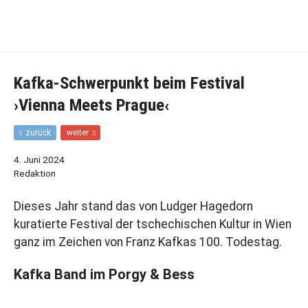
Zur
Zum
Hauptnavigation
Inhalt
springen
springen
Kafka-Schwerpunkt beim Festival
›Vienna Meets Prague‹
F
N
zurück
weiter
r
ä
ü
c
4. Juni 2024
h
h
Redaktion
e
s
r
t
Dieses Jahr stand das von Ludger Hagedorn
e
e
r
r
kuratierte Festival der tschechischen Kultur in Wien
B
B
ganz im Zeichen von Franz Kafkas 100. Todestag.
e
e
i
i
t
t
Kafka Band im Porgy & Bess
r
r
a
a
g
g