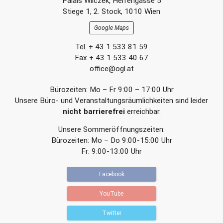
Palais Wilczek, Herrengasse 5
e
e
Section
Stiege 1, 2. Stock, 1010 Wien
i
i
t
t
Google Maps
r
r
a
a
Tel. + 43 1 533 81 59
g
g
Fax + 43 1 533 40 67
office@ogl.at
Bürozeiten: Mo – Fr 9:00 – 17:00 Uhr
Unsere Büro- und Veranstaltungsräumlichkeiten sind leider
nicht barrierefrei
erreichbar.
Unsere Sommeröffnungszeiten:
Bürozeiten: Mo – Do 9:00-15:00 Uhr
Fr: 9:00-13:00 Uhr
Facebook
YouTube
Twitter