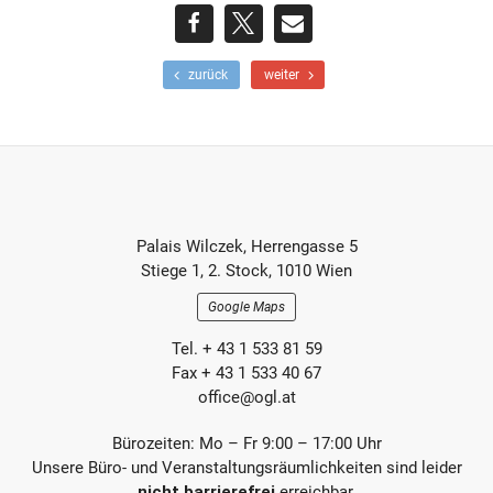
teilen
teilen
E-
F
N
zurück
weiter
r
ä
Mail
ü
c
h
h
e
s
r
t
e
e
r
r
Footer-
B
B
Palais Wilczek, Herrengasse 5
e
e
Section
Stiege 1, 2. Stock, 1010 Wien
i
i
t
t
Google Maps
r
r
a
a
Tel. + 43 1 533 81 59
g
g
Fax + 43 1 533 40 67
office@ogl.at
Bürozeiten: Mo – Fr 9:00 – 17:00 Uhr
Unsere Büro- und Veranstaltungsräumlichkeiten sind leider
nicht barrierefrei
erreichbar.