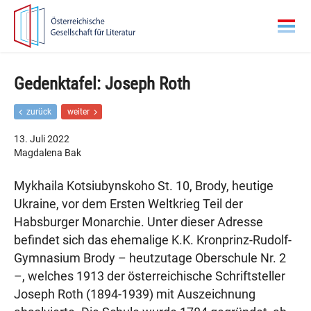
Zur
Zum
Hauptnavigation
Inhalt
springen
springen
Gedenktafel: Joseph Roth
F
N
zurück
weiter
r
ä
ü
c
13. Juli 2022
h
h
Magdalena Bak
e
s
r
t
Mykhaila Kotsiubynskoho St. 10, Brody, heutige
e
e
r
r
Ukraine, vor dem Ersten Weltkrieg Teil der
B
B
Habsburger Monarchie. Unter dieser Adresse
e
e
i
i
befindet sich das ehemalige K.K. Kronprinz-Rudolf-
t
t
Gymnasium Brody – heutzutage Oberschule Nr. 2
r
r
a
a
–, welches 1913 der österreichische Schriftsteller
g
g
Joseph Roth (1894-1939) mit Auszeichnung