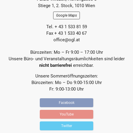
e
e
Section
Stiege 1, 2. Stock, 1010 Wien
i
i
t
t
Google Maps
r
r
a
a
Tel. + 43 1 533 81 59
g
g
Fax + 43 1 533 40 67
office@ogl.at
Bürozeiten: Mo – Fr 9:00 – 17:00 Uhr
Unsere Büro- und Veranstaltungsräumlichkeiten sind leider
nicht barrierefrei
erreichbar.
Unsere Sommeröffnungszeiten:
Bürozeiten: Mo – Do 9:00-15:00 Uhr
Fr: 9:00-13:00 Uhr
Facebook
YouTube
Twitter