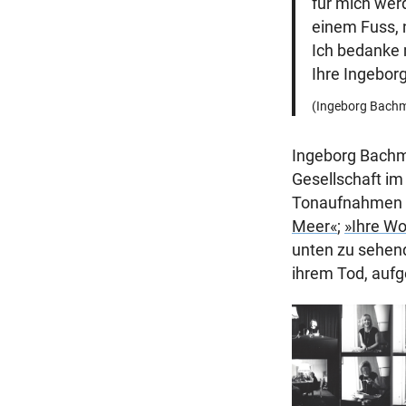
für mich werd
einem Fuss, 
Ich bedanke 
Ihre Ingebo
(Ingeborg Bachm
Ingeborg Bachma
Gesellschaft im
Tonaufnahmen de
Meer«
;
»Ihre Wo
unten zu sehend
ihrem Tod, au