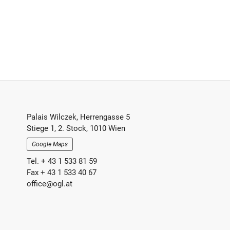
Footer-
Palais Wilczek, Herrengasse 5
Stiege 1, 2. Stock, 1010 Wien
Section
Google Maps
Tel. + 43 1 533 81 59
Fax + 43 1 533 40 67
office@ogl.at