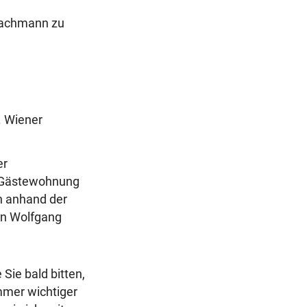
 Bachmann zu
. Wiener
er
er Gästewohnung
ch anhand der
an Wolfgang
 Sie bald bitten,
mmer wichtiger