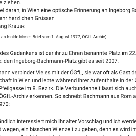
e ziehen.
viel daran, in Wien eine optische Erinnerung an Ingeborg
sehr herzlichen Grüssen
gang Kraus«
an Isolde Moser, Brief vom 1. August 1977, ÖGfL-Archiv)
t des Gedenkens ist der ihr zu Ehren benannte Platz im 22
 den Ingeborg-Bachmann-Platz gibt es seit 2007.
nn verbindet Vieles mit der ÖGfL, sie war oft als Gast d
schaft in Wien und lebte während ihrer Aufenthalte in d
 Pfeilgasse im 8. Bezirk. Die Verbundenheit lässt sich au
 ÖGfL-Archiv erkennen. So schreibt Bachmann aus Rom 
970:
ndlich interessiert mich Ihr alter Vorschlag und ich werde
it wegen, ein bisschen Wienzeit zu geben, denn es wird i