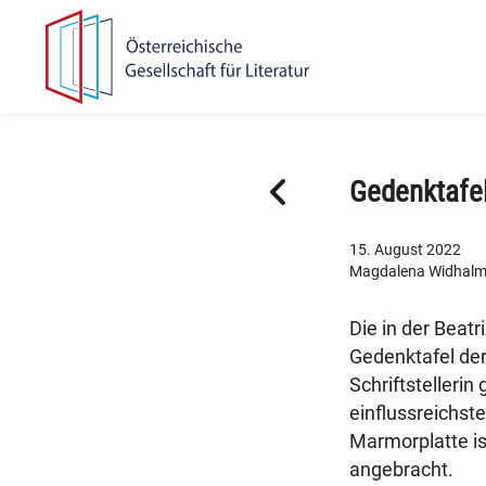
Zur
Zum
Hauptnavigation
Inhalt
springen
springen
F
Gedenktafe
r
ü
15. August 2022
h
Magdalena Widhal
e
r
Die in der Beatr
e
Gedenktafel der 
r
Schriftstelleri
B
einflussreichste
e
Marmorplatte is
i
angebracht.
t