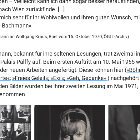
en – vielleicht kann ich dann sogar besser herausfinden, 
nach Wien zurückfinde. […]
mich sehr für Ihr Wohlwollen und Ihren guten Wunsch, mir
rg Bachmann«
ann an Wolfgang Kraus, Brief vom 15. Oktober 1970, ÖGfL-Archiv)
nn, bekannt für ihre seltenen Lesungen, trat zweimal in
 Palais Palffy auf. Beim ersten Auftritt am 10. Mai 1965 
r neuen Arbeiten angefertigt. Diese können hier (
»Böh
rte«
;
»Freies Geleit«; »Exil«; »Geh, Gedanke«
) nachgehört
en Bilder wurden bei ihrer zweiten Lesung im Mai 1971,
fgenommen.