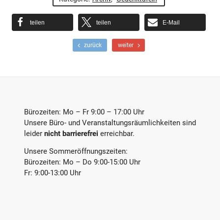
teilen
teilen
E-Mail
F
N
zurück
weiter
r
ä
ü
c
h
h
e
s
r
t
e
e
r
r
Bürozeiten: Mo – Fr 9:00 – 17:00 Uhr
B
B
Unsere Büro- und Veranstaltungsräumlichkeiten sind
e
e
leider
nicht barrierefrei
erreichbar.
i
i
t
t
Unsere Sommeröffnungszeiten:
r
r
a
a
Bürozeiten: Mo – Do 9:00-15:00 Uhr
g
g
Fr: 9:00-13:00 Uhr