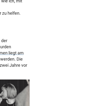
wie ich, mit
 zu helfen.
 der
wurden
men liegt am
 werden. Die
 zwei Jahre vor