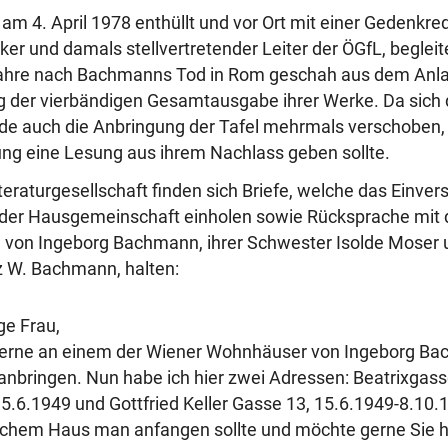
 am 4. April 1978 enthüllt und vor Ort mit einer Gedenkre
iker und damals stellvertretender Leiter der ÖGfL, beglei
 Jahre nach Bachmanns Tod in Rom geschah aus dem Anla
g der vierbändigen Gesamtausgabe ihrer Werke. Da sich 
de auch die Anbringung der Tafel mehrmals verschoben,
ung eine Lesung aus ihrem Nachlass geben sollte.
teraturgesellschaft finden sich Briefe, welche das Einver
 der Hausgemeinschaft einholen sowie Rücksprache mit
n von Ingeborg Bachmann, ihrer Schwester Isolde Moser 
z W. Bachmann, halten:
ge Frau,
gerne an einem der Wiener Wohnhäuser von Ingeborg Ba
anbringen. Nun habe ich hier zwei Adressen: Beatrixgass
5.6.1949 und Gottfried Keller Gasse 13, 15.6.1949-8.10.1
lchem Haus man anfangen sollte und möchte gerne Sie hi