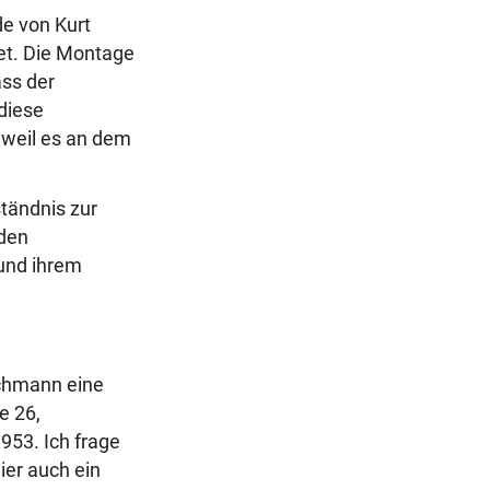
de von Kurt
r
tet. Die Montage
a
ss der
g
diese
 weil es an dem
ständnis zur
 den
und ihrem
chmann eine
e 26,
953. Ich frage
er auch ein