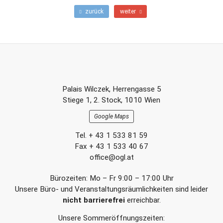
teilen
teilen
E-
F
N
zurück
weiter
r
ä
Mail
ü
c
h
h
e
s
r
t
e
e
r
r
Footer-
B
B
Palais Wilczek, Herrengasse 5
e
e
Section
Stiege 1, 2. Stock, 1010 Wien
i
i
t
t
Google Maps
r
r
a
a
Tel. + 43 1 533 81 59
g
g
Fax + 43 1 533 40 67
office@ogl.at
Bürozeiten: Mo – Fr 9:00 – 17:00 Uhr
Unsere Büro- und Veranstaltungsräumlichkeiten sind leider
nicht barrierefrei
erreichbar.
Unsere Sommeröffnungszeiten: