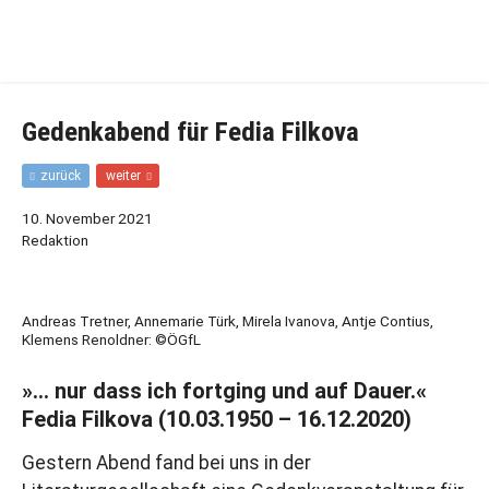
Zur
Zum
Hauptnavigation
Inhalt
springen
springen
Gedenkabend für Fedia Filkova
F
N
zurück
weiter
r
ä
ü
c
10. November 2021
h
h
Redaktion
e
s
r
t
e
e
r
r
Andreas Tretner, Annemarie Türk, Mirela Ivanova, Antje Contius,
B
B
Klemens Renoldner: ©ÖGfL
e
e
i
i
»… nur dass ich fortging und auf Dauer.«
t
t
r
r
Fedia Filkova (10.03.1950 – 16.12.2020)
a
a
g
g
Gestern Abend fand bei uns in der