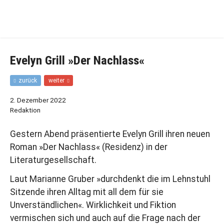
Zur
Zum
Hauptnavigation
Inhalt
springen
springen
Evelyn Grill »Der Nachlass«
F
N
zurück
weiter
r
ä
ü
c
2. Dezember 2022
h
h
Redaktion
e
s
r
t
Gestern Abend präsentierte Evelyn Grill ihren neuen
e
e
r
r
Roman »Der Nachlass« (Residenz) in der
B
B
Literaturgesellschaft.
e
e
i
i
Laut Marianne Gruber »durchdenkt die im Lehnstuhl
t
t
r
r
Sitzende ihren Alltag mit all dem für sie
a
a
Unverständlichen«. Wirklichkeit und Fiktion
g
g
vermischen sich und auch auf die Frage nach der