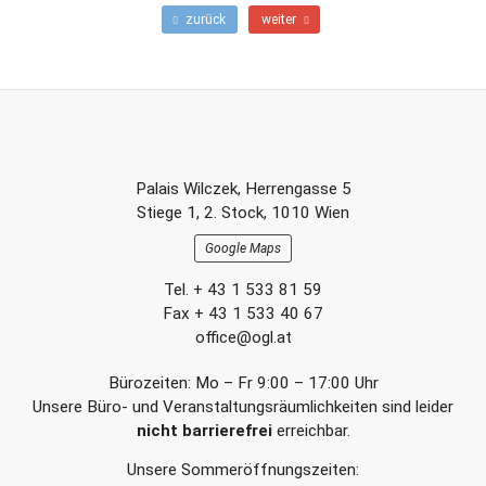
teilen
teilen
E-
F
N
zurück
weiter
r
ä
Mail
ü
c
h
h
e
s
r
t
e
e
r
r
Footer-
B
B
Palais Wilczek, Herrengasse 5
e
e
Section
Stiege 1, 2. Stock, 1010 Wien
i
i
t
t
Google Maps
r
r
a
a
Tel. + 43 1 533 81 59
g
g
Fax + 43 1 533 40 67
office@ogl.at
Bürozeiten: Mo – Fr 9:00 – 17:00 Uhr
Unsere Büro- und Veranstaltungsräumlichkeiten sind leider
nicht barrierefrei
erreichbar.
Unsere Sommeröffnungszeiten: