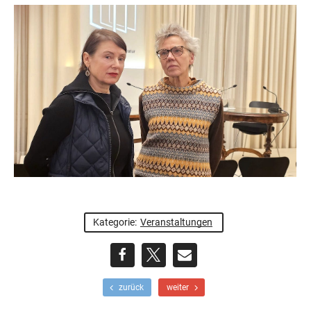
Kategorie:
Veranstaltungen
teilen
teilen
E-
F
N
zurück
weiter
r
ä
Mail