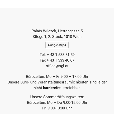
ü
c
h
h
e
s
r
t
e
e
r
r
Footer-
B
B
Palais Wilczek, Herrengasse 5
e
e
Section
Stiege 1, 2. Stock, 1010 Wien
i
i
t
t
Google Maps
r
r
a
a
Tel. + 43 1 533 81 59
g
g
Fax + 43 1 533 40 67
office@ogl.at
Bürozeiten: Mo – Fr 9:00 – 17:00 Uhr
Unsere Büro- und Veranstaltungsräumlichkeiten sind leider
nicht barrierefrei
erreichbar.
Unsere Sommeröffnungszeiten:
Bürozeiten: Mo – Do 9:00-15:00 Uhr
Fr: 9:00-13:00 Uhr