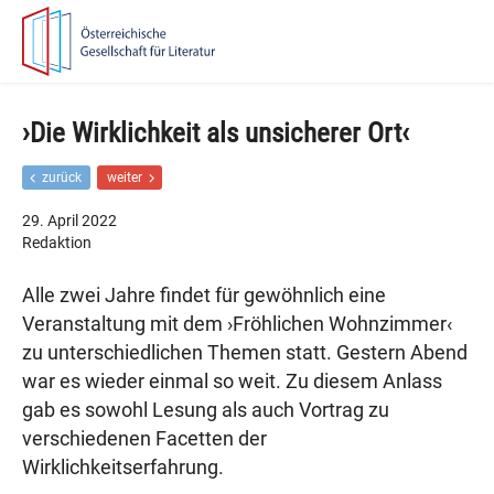
Zur
Zum
Hauptnavigation
Inhalt
springen
springen
›Die Wirklichkeit als unsicherer Ort‹
F
N
zurück
weiter
r
ä
ü
c
29. April 2022
h
h
Redaktion
e
s
r
t
Alle zwei Jahre findet für gewöhnlich eine
e
e
r
r
Veranstaltung mit dem ›Fröhlichen Wohnzimmer‹
B
B
zu unterschiedlichen Themen statt. Gestern Abend
e
e
i
i
war es wieder einmal so weit. Zu diesem Anlass
t
t
gab es sowohl Lesung als auch Vortrag zu
r
r
a
a
verschiedenen Facetten der
g
g
Wirklichkeitserfahrung.