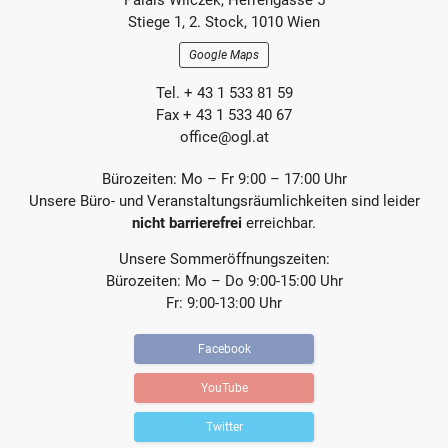
Palais Wilczek, Herrengasse 5
e
e
Section
Stiege 1, 2. Stock, 1010 Wien
i
i
t
t
Google Maps
r
r
a
a
Tel. + 43 1 533 81 59
g
g
Fax + 43 1 533 40 67
office@ogl.at
Bürozeiten: Mo – Fr 9:00 – 17:00 Uhr
Unsere Büro- und Veranstaltungsräumlichkeiten sind leider
nicht barrierefrei
erreichbar.
Unsere Sommeröffnungszeiten:
Bürozeiten: Mo – Do 9:00-15:00 Uhr
Fr: 9:00-13:00 Uhr
Facebook
YouTube
Twitter